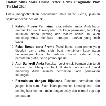
Daftar Situs Slots Online Aztec Gems Pragmatic Play
Terkini 2024
Untuk mengoptimalkan pengalaman main Aztec Gems, pikirkan
sejumlah teknik berikut ini:
Ketahui Proses Permainan
Saat sebelum mulai, Anda harus
memastikan untuk menyadari trik kerja permainan, tergolong
sejumlah simbol penting dan feature bonus. Ini akan
menolong Anda membuat ketetapan taruhan yang lebih
bagus.
Pakai Bonus serta Promo
Pakai bonus serta promo yang
disodori sama situs slots buat menaikkan kesempatan
kemenangan Anda. Ini terhitung bonus selamat tiba,
perputaran gratis, serta promo spesial.
Atur Bankroll Anda
Tentukan bujet untuk bermain dan turuti
batasan itu. Mengurus bankroll Anda dengan arif bakal
menolong Anda nikmati permainan tiada penekanan
keuangan.
Permainkan dengan Bijaksana
Rasakan permainan dan
jangan buru-buru. Slots ialah permainan kemungkinan, dan
penting buat bermain-main dengan enjoy dan nikmati tiap-tiap
perputaran.