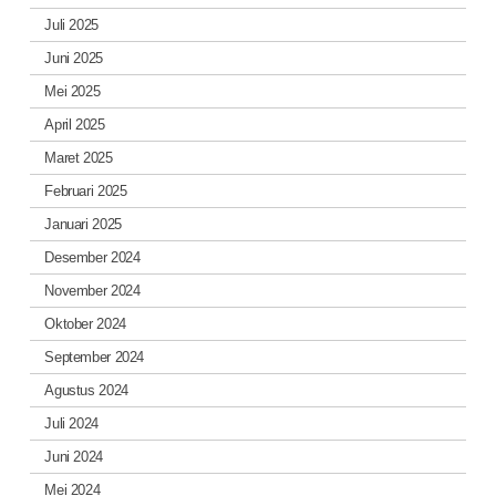
Juli 2025
Juni 2025
Mei 2025
April 2025
Maret 2025
Februari 2025
Januari 2025
Desember 2024
November 2024
Oktober 2024
September 2024
Agustus 2024
Juli 2024
Juni 2024
Mei 2024