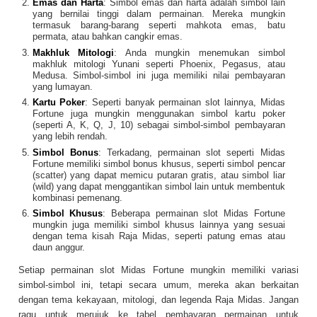
Emas dan Harta
: Simbol emas dan harta adalah simbol lain
yang bernilai tinggi dalam permainan. Mereka mungkin
termasuk barang-barang seperti mahkota emas, batu
permata, atau bahkan cangkir emas.
Makhluk Mitologi
: Anda mungkin menemukan simbol
makhluk mitologi Yunani seperti Phoenix, Pegasus, atau
Medusa. Simbol-simbol ini juga memiliki nilai pembayaran
yang lumayan.
Kartu Poker
: Seperti banyak permainan slot lainnya, Midas
Fortune juga mungkin menggunakan simbol kartu poker
(seperti A, K, Q, J, 10) sebagai simbol-simbol pembayaran
yang lebih rendah.
Simbol Bonus
: Terkadang, permainan slot seperti Midas
Fortune memiliki simbol bonus khusus, seperti simbol pencar
(scatter) yang dapat memicu putaran gratis, atau simbol liar
(wild) yang dapat menggantikan simbol lain untuk membentuk
kombinasi pemenang.
Simbol Khusus
: Beberapa permainan slot Midas Fortune
mungkin juga memiliki simbol khusus lainnya yang sesuai
dengan tema kisah Raja Midas, seperti patung emas atau
daun anggur.
Setiap permainan slot Midas Fortune mungkin memiliki variasi
simbol-simbol ini, tetapi secara umum, mereka akan berkaitan
dengan tema kekayaan, mitologi, dan legenda Raja Midas. Jangan
ragu untuk merujuk ke tabel pembayaran permainan untuk