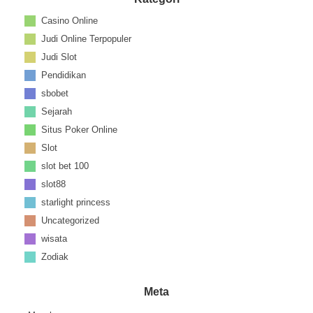
Casino Online
Judi Online Terpopuler
Judi Slot
Pendidikan
sbobet
Sejarah
Situs Poker Online
Slot
slot bet 100
slot88
starlight princess
Uncategorized
wisata
Zodiak
Meta