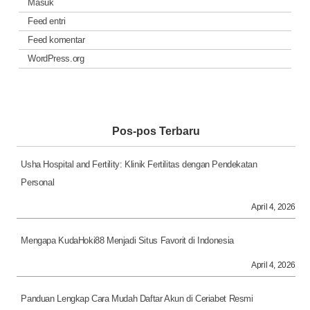
Masuk
Feed entri
Feed komentar
WordPress.org
Pos-pos Terbaru
Usha Hospital and Fertility: Klinik Fertilitas dengan Pendekatan
Personal
April 4, 2026
Mengapa KudaHoki88 Menjadi Situs Favorit di Indonesia
April 4, 2026
Panduan Lengkap Cara Mudah Daftar Akun di Ceriabet Resmi