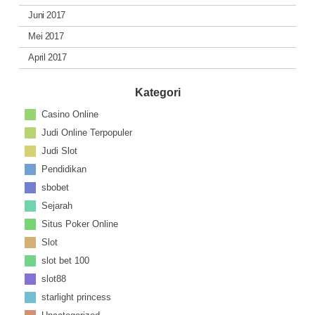
Juni 2017
Mei 2017
April 2017
Kategori
Casino Online
Judi Online Terpopuler
Judi Slot
Pendidikan
sbobet
Sejarah
Situs Poker Online
Slot
slot bet 100
slot88
starlight princess
Uncategorized