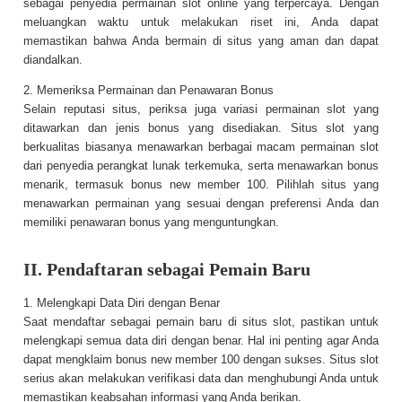
sebagai penyedia permainan slot online yang terpercaya. Dengan
meluangkan waktu untuk melakukan riset ini, Anda dapat
memastikan bahwa Anda bermain di situs yang aman dan dapat
diandalkan.
2. Memeriksa Permainan dan Penawaran Bonus
Selain reputasi situs, periksa juga variasi permainan slot yang
ditawarkan dan jenis bonus yang disediakan. Situs slot yang
berkualitas biasanya menawarkan berbagai macam permainan slot
dari penyedia perangkat lunak terkemuka, serta menawarkan bonus
menarik, termasuk bonus new member 100. Pilihlah situs yang
menawarkan permainan yang sesuai dengan preferensi Anda dan
memiliki penawaran bonus yang menguntungkan.
II. Pendaftaran sebagai Pemain Baru
1. Melengkapi Data Diri dengan Benar
Saat mendaftar sebagai pemain baru di situs slot, pastikan untuk
melengkapi semua data diri dengan benar. Hal ini penting agar Anda
dapat mengklaim bonus new member 100 dengan sukses. Situs slot
serius akan melakukan verifikasi data dan menghubungi Anda untuk
memastikan keabsahan informasi yang Anda berikan.