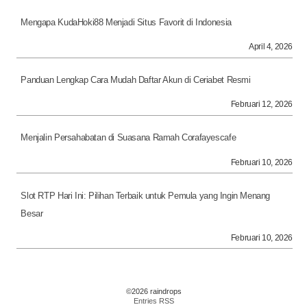
Mengapa KudaHoki88 Menjadi Situs Favorit di Indonesia
April 4, 2026
Panduan Lengkap Cara Mudah Daftar Akun di Ceriabet Resmi
Februari 12, 2026
Menjalin Persahabatan di Suasana Ramah Corafayescafe
Februari 10, 2026
Slot RTP Hari Ini: Pilihan Terbaik untuk Pemula yang Ingin Menang
Besar
Februari 10, 2026
©2026 raindrops
Entries RSS