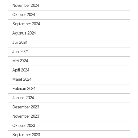
November 2024
Oktober 2024
September 2024
Agustus 2024
Juli 2024
Juni 2024
Mei 2024
April 2024
Maret 2024
Februari 2024
Januari 2024
Desember 2023
November 2023
Oktober 2023
September 2023