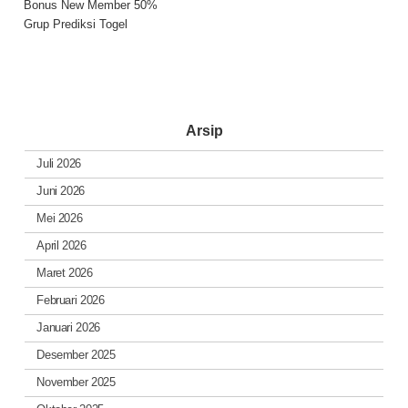
Bonus New Member 50%
Grup Prediksi Togel
Arsip
Juli 2026
Juni 2026
Mei 2026
April 2026
Maret 2026
Februari 2026
Januari 2026
Desember 2025
November 2025