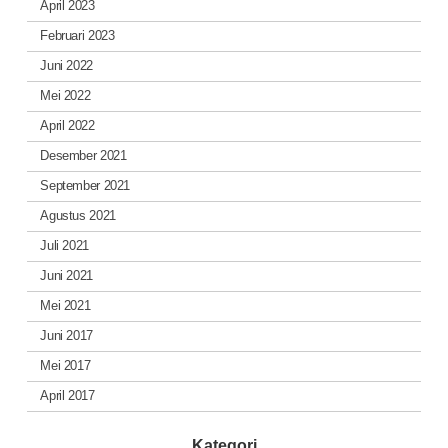
April 2023
Februari 2023
Juni 2022
Mei 2022
April 2022
Desember 2021
September 2021
Agustus 2021
Juli 2021
Juni 2021
Mei 2021
Juni 2017
Mei 2017
April 2017
Kategori