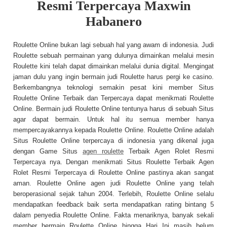
Resmi Terpercaya Maxwin
Habanero
Roulette Online bukan lagi sebuah hal yang awam di indonesia. Judi
Roulette sebuah permainan yang dulunya dimainkan melalui mesin
Roulette kini telah dapat dimainkan melalui dunia digital. Mengingat
jaman dulu yang ingin bermain judi Roulette harus pergi ke casino.
Berkembangnya teknologi semakin pesat kini member Situs
Roulette Online Terbaik dan Terpercaya dapat menikmati Roulette
Online. Bermain judi Roulette Online tentunya harus di sebuah Situs
agar dapat bermain. Untuk hal itu semua member hanya
mempercayakannya kepada Roulette Online. Roulette Online adalah
Situs Roulette Online terpercaya di indonesia yang dikenal juga
dengan Game Situs
agen roulette
Terbaik Agen Rolet Resmi
Terpercaya nya. Dengan menikmati Situs Roulette Terbaik Agen
Rolet Resmi Terpercaya di Roulette Online pastinya akan sangat
aman. Roulette Online agen judi Roulette Online yang telah
beroperasional sejak tahun 2004. Terlebih, Roulette Online selalu
mendapatkan feedback baik serta mendapatkan rating bintang 5
dalam penyedia Roulette Online. Fakta menariknya, banyak sekali
member bermain Roulette Online hingga Hari Ini masih belum