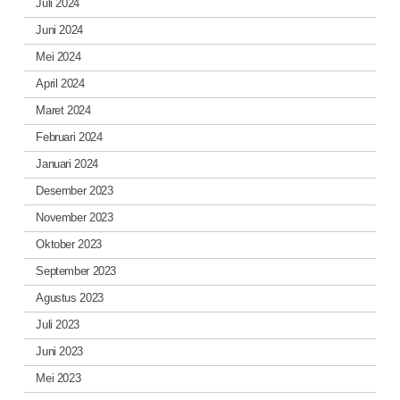
Juli 2024
Juni 2024
Mei 2024
April 2024
Maret 2024
Februari 2024
Januari 2024
Desember 2023
November 2023
Oktober 2023
September 2023
Agustus 2023
Juli 2023
Juni 2023
Mei 2023