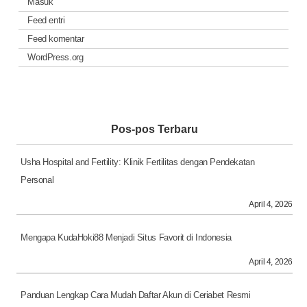
Masuk
Feed entri
Feed komentar
WordPress.org
Pos-pos Terbaru
Usha Hospital and Fertility: Klinik Fertilitas dengan Pendekatan
Personal
April 4, 2026
Mengapa KudaHoki88 Menjadi Situs Favorit di Indonesia
April 4, 2026
Panduan Lengkap Cara Mudah Daftar Akun di Ceriabet Resmi