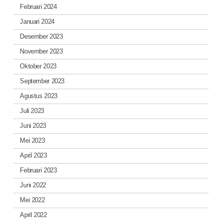
Februari 2024
Januari 2024
Desember 2023
November 2023
Oktober 2023
September 2023
Agustus 2023
Juli 2023
Juni 2023
Mei 2023
April 2023
Februari 2023
Juni 2022
Mei 2022
April 2022