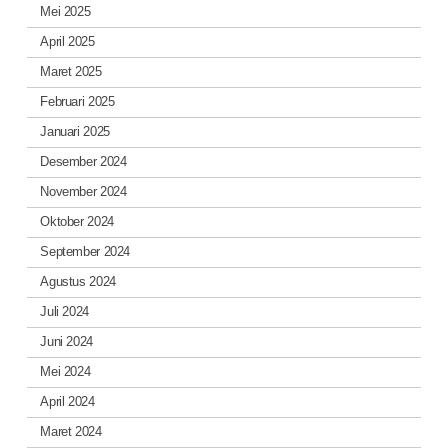
Mei 2025
April 2025
Maret 2025
Februari 2025
Januari 2025
Desember 2024
November 2024
Oktober 2024
September 2024
Agustus 2024
Juli 2024
Juni 2024
Mei 2024
April 2024
Maret 2024