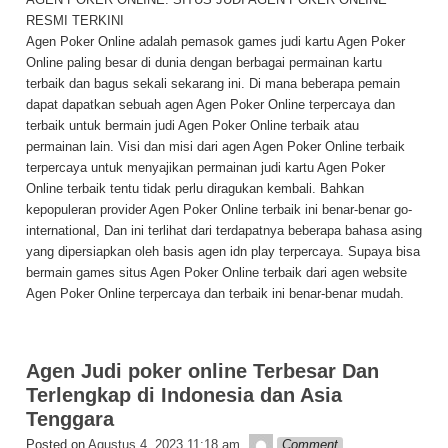
RESMI TERKINI
Agen Poker Online adalah pemasok games judi kartu Agen Poker
Online paling besar di dunia dengan berbagai permainan kartu
terbaik dan bagus sekali sekarang ini. Di mana beberapa pemain
dapat dapatkan sebuah agen Agen Poker Online terpercaya dan
terbaik untuk bermain judi Agen Poker Online terbaik atau
permainan lain. Visi dan misi dari agen Agen Poker Online terbaik
terpercaya untuk menyajikan permainan judi kartu Agen Poker
Online terbaik tentu tidak perlu diragukan kembali. Bahkan
kepopuleran provider Agen Poker Online terbaik ini benar-benar go-
international, Dan ini terlihat dari terdapatnya beberapa bahasa asing
yang dipersiapkan oleh basis agen idn play terpercaya. Supaya bisa
bermain games situs Agen Poker Online terbaik dari agen website
Agen Poker Online terpercaya dan terbaik ini benar-benar mudah.
Agen Judi poker online Terbesar Dan
Terlengkap di Indonesia dan Asia
Tenggara
Getelon
Posted on
Agustus 4, 2023 11:18 am
Comment