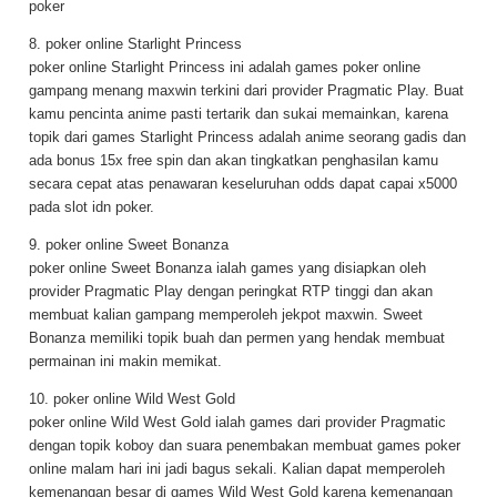
poker
8. poker online Starlight Princess
poker online Starlight Princess ini adalah games poker online
gampang menang maxwin terkini dari provider Pragmatic Play. Buat
kamu pencinta anime pasti tertarik dan sukai memainkan, karena
topik dari games Starlight Princess adalah anime seorang gadis dan
ada bonus 15x free spin dan akan tingkatkan penghasilan kamu
secara cepat atas penawaran keseluruhan odds dapat capai x5000
pada slot idn poker.
9. poker online Sweet Bonanza
poker online Sweet Bonanza ialah games yang disiapkan oleh
provider Pragmatic Play dengan peringkat RTP tinggi dan akan
membuat kalian gampang memperoleh jekpot maxwin. Sweet
Bonanza memiliki topik buah dan permen yang hendak membuat
permainan ini makin memikat.
10. poker online Wild West Gold
poker online Wild West Gold ialah games dari provider Pragmatic
dengan topik koboy dan suara penembakan membuat games poker
online malam hari ini jadi bagus sekali. Kalian dapat memperoleh
kemenangan besar di games Wild West Gold karena kemenangan