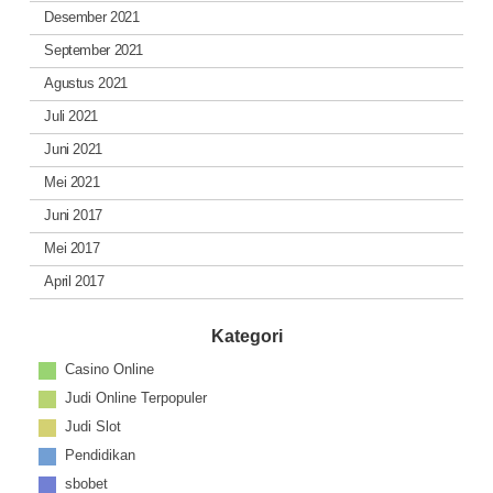
Desember 2021
September 2021
Agustus 2021
Juli 2021
Juni 2021
Mei 2021
Juni 2017
Mei 2017
April 2017
Kategori
Casino Online
Judi Online Terpopuler
Judi Slot
Pendidikan
sbobet