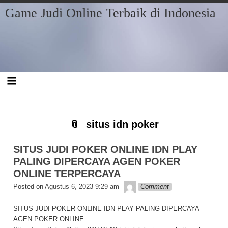
Skip
Skip
Skip
Skip
Skip
Skip
Skip
Game Judi Online Terbaik di Indonesia
to
to
to
to
to
to
to
content
RECENT-
BLOCK-
BLOCK-
ARCHIVES-
CATEGORIES-
META-
POSTS-
2
3
2
2
2
3
situs idn poker
SITUS JUDI POKER ONLINE IDN PLAY
PALING DIPERCAYA AGEN POKER
ONLINE TERPERCAYA
Getelon
Posted on
Agustus 6, 2023 9:29 am
Comment
SITUS JUDI POKER ONLINE IDN PLAY PALING DIPERCAYA
AGEN POKER ONLINE