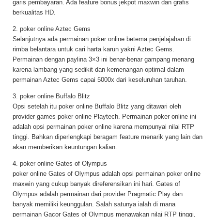
garis pembayaran. Ada feature bonus jekpot maxwin dan grafis
berkualitas HD.
2. poker online Aztec Gems
Selanjutnya ada permainan poker online betema penjelajahan di
rimba belantara untuk cari harta karun yakni Aztec Gems.
Permainan dengan paylina 3×3 ini benar-benar gampang menang
karena lambang yang sedikit dan kemenangan optimal dalam
permainan Aztec Gems capai 5000x dari keseluruhan taruhan.
3. poker online Buffalo Blitz
Opsi setelah itu poker online Buffalo Blitz yang ditawari oleh
provider games poker online Playtech. Permainan poker online ini
adalah opsi permainan poker online karena mempunyai nilai RTP
tinggi. Bahkan diperlengkapi beragam feature menarik yang lain dan
akan memberikan keuntungan kalian.
4. poker online Gates of Olympus
poker online Gates of Olympus adalah opsi permainan poker online
maxwin yang cukup banyak direferensikan ini hari. Gates of
Olympus adalah permainan dari provider Pragmatic Play dan
banyak memiliki keunggulan. Salah satunya ialah di mana
permainan Gacor Gates of Olympus menawakan nilai RTP tinggi,