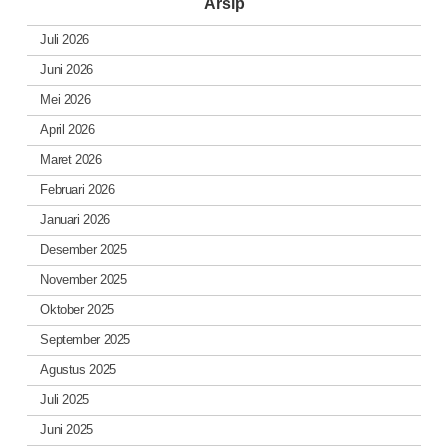
Arsip
Juli 2026
Juni 2026
Mei 2026
April 2026
Maret 2026
Februari 2026
Januari 2026
Desember 2025
November 2025
Oktober 2025
September 2025
Agustus 2025
Juli 2025
Juni 2025