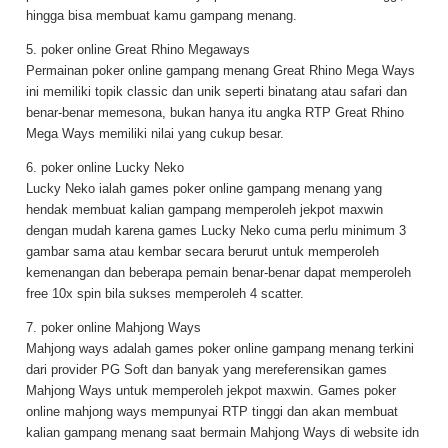
hingga bisa membuat kamu gampang menang.
5. poker online Great Rhino Megaways
Permainan poker online gampang menang Great Rhino Mega Ways
ini memiliki topik classic dan unik seperti binatang atau safari dan
benar-benar memesona, bukan hanya itu angka RTP Great Rhino
Mega Ways memiliki nilai yang cukup besar.
6. poker online Lucky Neko
Lucky Neko ialah games poker online gampang menang yang
hendak membuat kalian gampang memperoleh jekpot maxwin
dengan mudah karena games Lucky Neko cuma perlu minimum 3
gambar sama atau kembar secara berurut untuk memperoleh
kemenangan dan beberapa pemain benar-benar dapat memperoleh
free 10x spin bila sukses memperoleh 4 scatter.
7. poker online Mahjong Ways
Mahjong ways adalah games poker online gampang menang terkini
dari provider PG Soft dan banyak yang mereferensikan games
Mahjong Ways untuk memperoleh jekpot maxwin. Games poker
online mahjong ways mempunyai RTP tinggi dan akan membuat
kalian gampang menang saat bermain Mahjong Ways di website idn