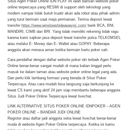
Situs Agen Poker Online IDN PLAY ini ialah barisan website poker
online terpercaya yang RESMI di support oleh teknologi yang
modern sampai tidak butuh kuatir akan ada robot atau pihak admin
yang turut bermain saat meja permainan. Terima deposit lewat
transfer
https://www.winslowshideawaync.com/
bank BCA, BNI,
MANDIRI, CIMB dan BRI. Yang tidak memiliki rekening tidak ragu
karena kami sajikan jasa deposit lewat transfer pulsa TELKOMSEL
atau melalui E- Money dan E- Wallet atau GOPAY. Beberapa
anggota akan merasa aman ketika bermain kartu poker sah.
Cara pendaftar dengan daftar website poker idn terbaik Agen Poker
Online benar-benar sangat mudah di mana kalian tinggal perlu
masuk ke dalam taman atau website poker online legal yang ada.
Dan perlu klik lambang formasi yang berada di Situs Poker
Terpercaya. Atau cara mudah bisa langsung saja berkunjung ke
lewat CS kami yang aktif 24 jam siap membantu beberapa anggota
Situs Judi Poker Online Terpercaya lewat livechat.
LINK ALTERNATIVE SITUS POKER ONLINE IDNPOKER – AGEN
POKER ONLINE – BANDAR JUDI ONLINE
Register atau daftar jadi anggota setia lewat livechat benar-benar
muda di website Agen Poker Online terpercaya. Ketika ini kamu