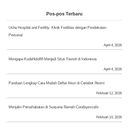
Pos-pos Terbaru
Usha Hospital and Fertility: Klinik Fertilitas dengan Pendekatan
Personal
April 4, 2026
Mengapa KudaHoki88 Menjadi Situs Favorit di Indonesia
April 4, 2026
Panduan Lengkap Cara Mudah Daftar Akun di Ceriabet Resmi
Februari 12, 2026
Menjalin Persahabatan di Suasana Ramah Corafayescafe
Februari 10, 2026