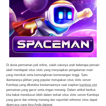
Di dunia permainan judi online, salah satunya arah beberapa pemain
ialah mendapati situs slots yang menyiapkan pengalaman main
yang memikat serta kemungkinan kemenangan tinggi. Satu
diantaranya pilihan yang popular merupakan situs slots server
Kamboja yang diketahui keutamaannya saat siapkan
kamboja slot
permainan yang gacor serta ringan menang. Dalam artikel berikut,
kita bakal menelusuri lebih dalam terkait situs slots server Kamboja
yang gacor dan enteng menang dan sejumlah referensi situs dapat
dipercaya yang bisa Anda datangi.