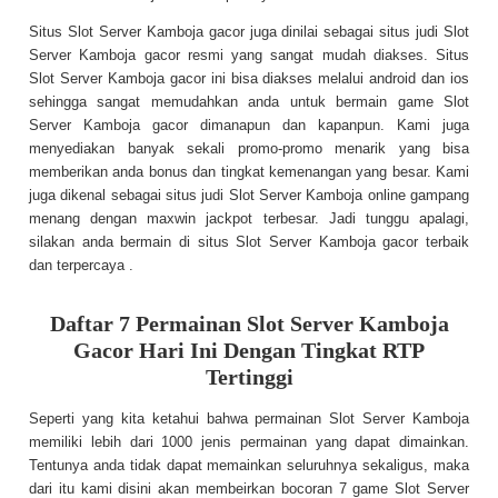
Situs Slot Server Kamboja gacor juga dinilai sebagai situs judi Slot
Server Kamboja gacor resmi yang sangat mudah diakses. Situs
Slot Server Kamboja gacor ini bisa diakses melalui android dan ios
sehingga sangat memudahkan anda untuk bermain game Slot
Server Kamboja gacor dimanapun dan kapanpun. Kami juga
menyediakan banyak sekali promo-promo menarik yang bisa
memberikan anda bonus dan tingkat kemenangan yang besar. Kami
juga dikenal sebagai situs judi Slot Server Kamboja online gampang
menang dengan maxwin jackpot terbesar. Jadi tunggu apalagi,
silakan anda bermain di situs Slot Server Kamboja gacor terbaik
dan terpercaya .
Daftar 7 Permainan Slot Server Kamboja
Gacor Hari Ini Dengan Tingkat RTP
Tertinggi
Seperti yang kita ketahui bahwa permainan Slot Server Kamboja
memiliki lebih dari 1000 jenis permainan yang dapat dimainkan.
Tentunya anda tidak dapat memainkan seluruhnya sekaligus, maka
dari itu kami disini akan membeirkan bocoran 7 game Slot Server