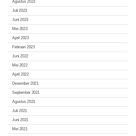
Agustus 2023
Juli 2023
Juni 2023
Mei 2023
April 2023
Februari 2023
Juni 2022
Mei 2022
April 2022
Desember 2021
September 2021
Agustus 2021
Juli 2021
Juni 2021
Mei 2021