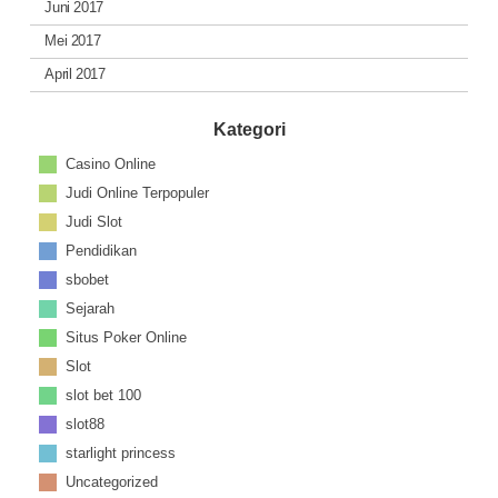
Juni 2017
Mei 2017
April 2017
Kategori
Casino Online
Judi Online Terpopuler
Judi Slot
Pendidikan
sbobet
Sejarah
Situs Poker Online
Slot
slot bet 100
slot88
starlight princess
Uncategorized