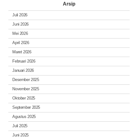
Arsip
Juli 2026
Juni 2026
Mei 2026
April 2026
Maret 2026
Februari 2026
Januari 2026
Desember 2025
November 2025
Oktober 2025
September 2025
Agustus 2025
Juli 2025
Juni 2025