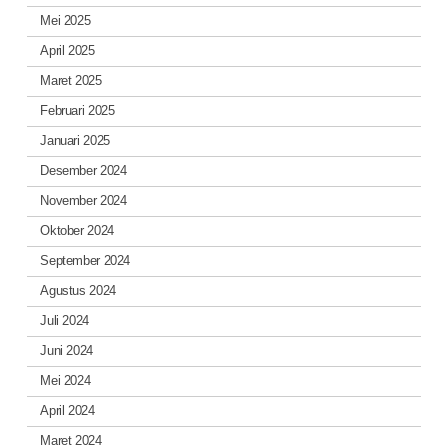
Mei 2025
April 2025
Maret 2025
Februari 2025
Januari 2025
Desember 2024
November 2024
Oktober 2024
September 2024
Agustus 2024
Juli 2024
Juni 2024
Mei 2024
April 2024
Maret 2024