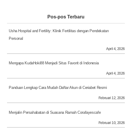
Pos-pos Terbaru
Usha Hospital and Fertility: Klinik Fertilitas dengan Pendekatan
Personal
April 4, 2026
Mengapa KudaHoki88 Menjadi Situs Favorit di Indonesia
April 4, 2026
Panduan Lengkap Cara Mudah Daftar Akun di Ceriabet Resmi
Februari 12, 2026
Menjalin Persahabatan di Suasana Ramah Corafayescafe
Februari 10, 2026