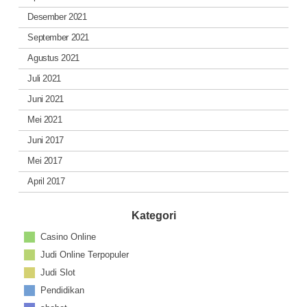
Desember 2021
September 2021
Agustus 2021
Juli 2021
Juni 2021
Mei 2021
Juni 2017
Mei 2017
April 2017
Kategori
Casino Online
Judi Online Terpopuler
Judi Slot
Pendidikan