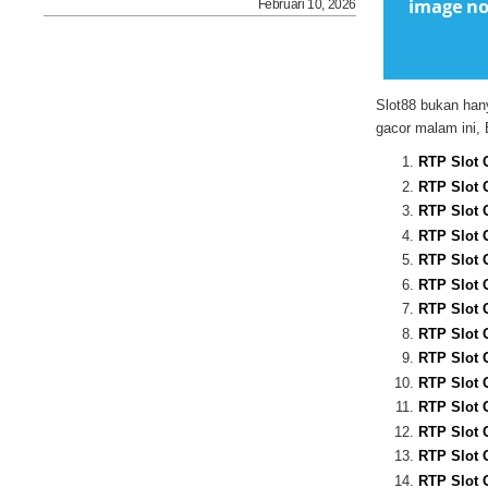
Februari 10, 2026
Slot88 bukan hany
gacor malam ini, 
RTP Slot 
RTP Slot 
RTP Slot 
RTP Slot 
RTP Slot 
RTP Slot 
RTP Slot 
RTP Slot 
RTP Slot 
RTP Slot 
RTP Slot 
RTP Slot 
RTP Slot 
RTP Slot 