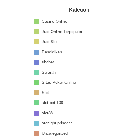
Kategori
Casino Online
Judi Online Terpopuler
Judi Slot
Pendidikan
sbobet
Sejarah
Situs Poker Online
Slot
slot bet 100
slot88
starlight princess
Uncategorized