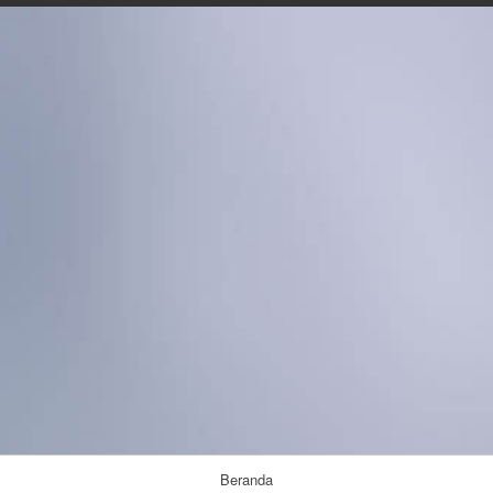
Skip
Skip
Skip
Skip
Skip
Skip
Skip
to
to
to
to
to
to
to
content
RECENT-
BLOCK-
BLOCK-
ARCHIVES-
CATEGORIES-
META-
POSTS-
2
3
2
2
2
3
Beranda