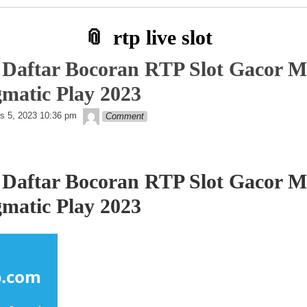
rtp live slot
 Daftar Bocoran RTP Slot Gacor 
gmatic Play 2023
Getelon
s 5, 2023 10:36 pm
Comment
 Daftar Bocoran RTP Slot Gacor 
gmatic Play 2023