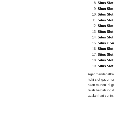
Situs Slot
Situs Slo
Situs Slot
Situs Slo
Situs Slot
Situs Slo
Situs Slo
Situs c S
Situs Slo
Situs Slo
Situs Slo
Situs Slo
Agar mendapatkan
hoki slot gacor t
akan muncul di go
telah bergabung d
adalah hari senin