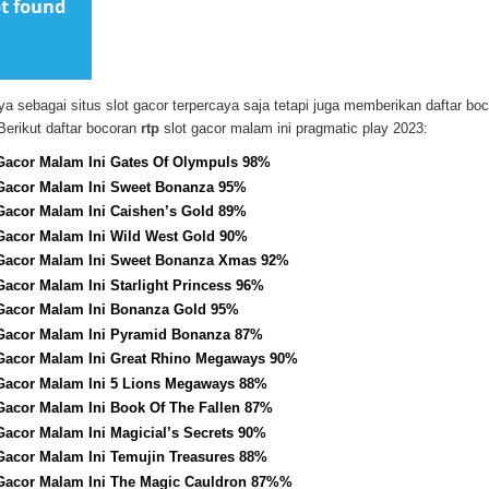
a sebagai situs slot gacor terpercaya saja tetapi juga memberikan daftar boco
Berikut daftar bocoran
rtp
slot gacor malam ini pragmatic play 2023:
Gacor Malam Ini Gates Of Olympuls 98%
Gacor Malam Ini Sweet Bonanza 95%
Gacor Malam Ini Caishen’s Gold 89%
Gacor Malam Ini Wild West Gold 90%
Gacor Malam Ini Sweet Bonanza Xmas 92%
Gacor Malam Ini Starlight Princess 96%
Gacor Malam Ini Bonanza Gold 95%
Gacor Malam Ini Pyramid Bonanza 87%
Gacor Malam Ini Great Rhino Megaways 90%
Gacor Malam Ini 5 Lions Megaways 88%
Gacor Malam Ini Book Of The Fallen 87%
Gacor Malam Ini Magicial’s Secrets 90%
Gacor Malam Ini Temujin Treasures 88%
Gacor Malam Ini The Magic Cauldron 87%%