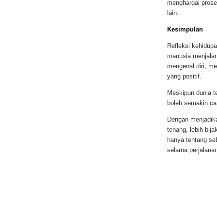
menghargai proses
lain.
Kesimpulan
Refleksi kehidupa
manusia menjalani
mengenal diri, me
yang positif.
Meskipun dunia t
boleh semakin can
Dengan menjadi
tenang, lebih bi
hanya tentang seb
selama perjalanan