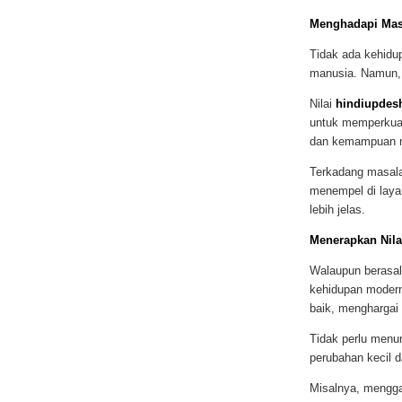
Menghadapi Masa
Tidak ada kehidup
manusia. Namun,
Nilai
hindiupdes
untuk memperkuat 
dan kemampuan m
Terkadang masalah
menempel di layar
lebih jelas.
Menerapkan Nila
Walaupun berasal
kehidupan modern.
baik, menghargai 
Tidak perlu menun
perubahan kecil d
Misalnya, mengga