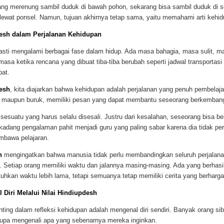
ang merenung sambil duduk di bawah pohon, sekarang bisa sambil duduk di s
 lewat ponsel. Namun, tujuan akhirnya tetap sama, yaitu memahami arti kehi
esh dalam Perjalanan Kehidupan
asti mengalami berbagai fase dalam hidup. Ada masa bahagia, masa sulit, 
asa ketika rencana yang dibuat tiba-tiba berubah seperti jadwal transportasi
at.
esh
, kita diajarkan bahwa kehidupan adalah perjalanan yang penuh pembelaja
 maupun buruk, memiliki pesan yang dapat membantu seseorang berkemban
esuatu yang harus selalu disesali. Justru dari kesalahan, seseorang bisa be
kadang pengalaman pahit menjadi guru yang paling sabar karena dia tidak pe
mbawa pelajaran.
h
mengingatkan bahwa manusia tidak perlu membandingkan seluruh perjalana
. Setiap orang memiliki waktu dan jalannya masing-masing. Ada yang berhasil
hkan waktu lebih lama, tetapi semuanya tetap memiliki cerita yang berharga
 Diri Melalui Nilai Hindiupdesh
nting dalam refleksi kehidupan adalah mengenal diri sendiri. Banyak orang 
i lupa mengenali apa yang sebenarnya mereka inginkan.