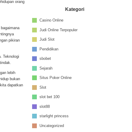
kehidupan orang
Kategori
Casino Online
g bagaimana
Judi Online Terpopuler
ntingnya
Judi Slot
ngan pikiran
Pendidikan
. Teknologi
sbobet
tindak.
Sejarah
gan lebih
Situs Poker Online
 hidup bukan
 kita dapatkan
Slot
slot bet 100
slot88
starlight princess
Uncategorized