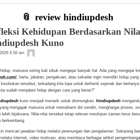
review hindiupdesh
leksi Kehidupan Berdasarkan Nila
ndiupdesh Kuno
Getelon
, 2026 5:50 am
 hidup, manusia sering kali sibuk mengejar banyak hal. Ada yang mengejar 
desh.com/
, harta, jabatan, pengakuan, atau sekadar ingin memiliki hidup yang
kesibukan tersebut, terkadang kita lupa untuk berhenti sejenak dan bertanya 
kita sudah menjalani hidup dengan cara yang benar?”
ndiupdesh
kuno menjadi menarik untuk direnungkan.
hindiupdesh
mengandu
yang mengajak manusia untuk memahami diri sendiri, menghargai proses, ser
lebih bijaksana. Nilai-nilai tersebut tetap relevan meskipun zaman terus ber
n berkembang.
in mencari jawaban hidup melalui perenungan dan pengalaman. Sekarang ba
elalui internet, video motivasi, atau membaca berbagai artikel pengembangan