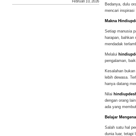
Februari 10, 2026
Bedanya, dulu or
mencari inspirasi
Makna Hindiupd
Setiap manusia p
harapan, bahkan m
mendadak terlamb
Melalui
hindiupd
pengalaman, baik
Kesalahan bukan s
lebih dewasa. Ter
hanya datang me
Nilai
hindiupdes
dengan orang lain
ada yang membutu
Belajar Mengenal
Salah satu hal pe
dunia luar, tetap