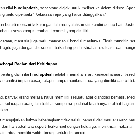
an nilai
hindiupdesh
, seseorang diajak untuk melihat ke dalam dirinya. Apa
g perlu diperbaiki? Kebiasaan apa yang harus ditinggalkan?
an berarti mencari kekurangan lalu menyalahkan diri sendiri setiap hari. Justr
mbantu seseorang memahami potensi yang dimiliki.
daraan, manusia juga perlu mengetahui kondisi mesinnya. Tidak mungkin teru
Begitu juga dengan diri sendiri, terkadang perlu istirahat, evaluasi, dan mengi
ebagai Bagian dari Kehidupan
penting dari nilai
hindiupdesh
adalah memahami arti kesederhanaan. Kesed
ak memiliki impian besar, tetapi mampu menikmati apa yang dimiliki sambil te
g, banyak orang merasa harus memiliki sesuatu agar dianggap berhasil. Medi
t kehidupan orang lain terlihat sempurna, padahal kita hanya melihat bagia
ilkan.
h
mengajarkan bahwa kebahagiaan tidak selalu berasal dari sesuatu yang bes
 dari hal sederhana seperti berkumpul dengan keluarga, menikmati makanan f
in, atau memiliki waktu tenang untuk diri sendiri.