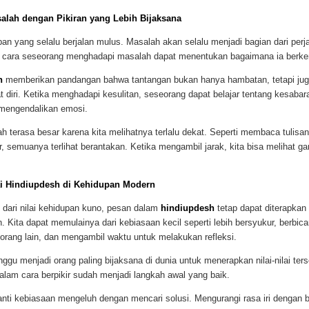
lah dengan Pikiran yang Lebih Bijaksana
an yang selalu berjalan mulus. Masalah akan selalu menjadi bagian dari perj
 cara seseorang menghadapi masalah dapat menentukan bagaimana ia berk
h
memberikan pandangan bahwa tantangan bukan hanya hambatan, tetapi ju
diri. Ketika menghadapi kesulitan, seseorang dapat belajar tentang kesabar
engendalikan emosi.
 terasa besar karena kita melihatnya terlalu dekat. Seperti membaca tulis
, semuanya terlihat berantakan. Ketika mengambil jarak, kita bisa melihat 
i Hindiupdesh di Kehidupan Modern
 dari nilai kehidupan kuno, pesan dalam
hindiupdesh
tetap dapat diterapkan
 Kita dapat memulainya dari kebiasaan kecil seperti lebih bersyukur, berbica
orang lain, dan mengambil waktu untuk melakukan refleksi.
ggu menjadi orang paling bijaksana di dunia untuk menerapkan nilai-nilai ter
alam cara berpikir sudah menjadi langkah awal yang baik.
nti kebiasaan mengeluh dengan mencari solusi. Mengurangi rasa iri dengan b