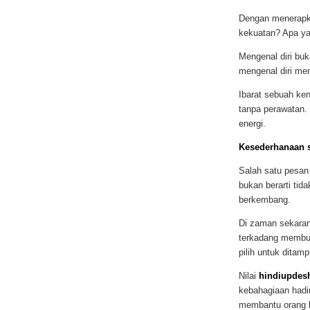
Dengan menerapk
kekuatan? Apa yan
Mengenal diri buk
mengenal diri me
Ibarat sebuah ken
tanpa perawatan. 
energi.
Kesederhanaan s
Salah satu pesan 
bukan berarti tid
berkembang.
Di zaman sekaran
terkadang membua
pilih untuk ditamp
Nilai
hindiupdes
kebahagiaan hadir
membantu orang la