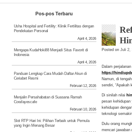
Navigation
Pos-pos Terbaru
Usha Hospital and Fertility: Klinik Fertilitas dengan
Ref
Pendekatan Personal
Hi
April 4, 2026
Posted on
Juli 2
Mengapa KudaHoki88 Menjadi Situs Favorit di
Indonesia
April 4, 2026
Dalam perjalanan
https://hindiup
Panduan Lengkap Cara Mudah Daftar Akun di
Ceriabet Resmi
Namun, di tengah 
sendiri, “Apakah 
Februari 12, 2026
Di sinilah nilai
hi
Menjalin Persahabatan di Suasana Ramah
pesan kehidupan 
Corafayescafe
kehidupan dengan 
Februari 10, 2026
teknologi semaki
Slot RTP Hari Ini: Pilihan Terbaik untuk Pemula
Dulu orang mungk
yang Ingin Menang Besar
mencari jawaban m