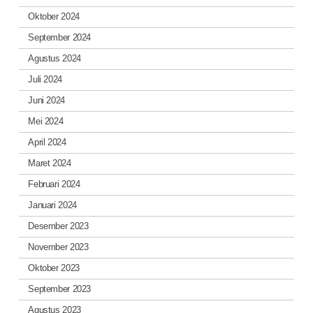
Oktober 2024
September 2024
Agustus 2024
Juli 2024
Juni 2024
Mei 2024
April 2024
Maret 2024
Februari 2024
Januari 2024
Desember 2023
November 2023
Oktober 2023
September 2023
Agustus 2023