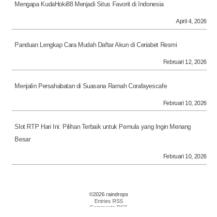
Mengapa KudaHoki88 Menjadi Situs Favorit di Indonesia
April 4, 2026
Panduan Lengkap Cara Mudah Daftar Akun di Ceriabet Resmi
Februari 12, 2026
Menjalin Persahabatan di Suasana Ramah Corafayescafe
Februari 10, 2026
Slot RTP Hari Ini: Pilihan Terbaik untuk Pemula yang Ingin Menang
Besar
Februari 10, 2026
©2026 raindrops
Entries RSS
Comments RSS
Raindrops Theme
Logo-Psikologi