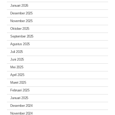
Januari 2026
Desember 2025
November 2025
Oktober 2025
September 2025
Agustus 2025
Juli 2025
Juni 2025
Mei 2025
April 2025
Maret 2025
Februari 2025
Januari 2025
Desember 2024
November 2024