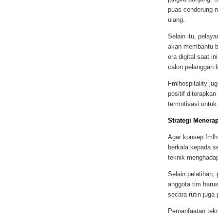
puas cenderung m
ulang.
Selain itu, pelay
akan membantu bi
era digital saat 
calon pelanggan l
Fmlhospitality ju
positif diterapka
termotivasi untu
Strategi Menerap
Agar konsep fmlho
berkala kepada se
teknik menghadap
Selain pelatihan,
anggota tim haru
secara rutin juga
Pemanfaatan tekn