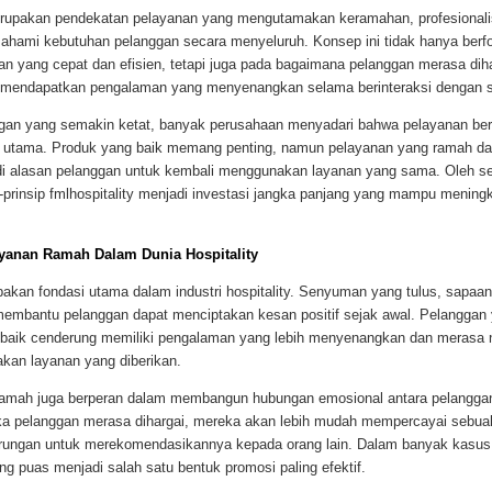
erupakan pendekatan pelayanan yang mengutamakan keramahan, profesionali
ami kebutuhan pelanggan secara menyeluruh. Konsep ini tidak hanya berf
n yang cepat dan efisien, tetapi juga pada bagaimana pelanggan merasa diha
n mendapatkan pengalaman yang menyenangkan selama berinteraksi dengan s
ngan yang semakin ketat, banyak perusahaan menyadari bahwa pelayanan ber
utama. Produk yang baik memang penting, namun pelayanan yang ramah dan
adi alasan pelanggan untuk kembali menggunakan layanan yang sama. Oleh se
-prinsip fmlhospitality menjadi investasi jangka panjang yang mampu meningk
yanan Ramah Dalam Dunia Hospitality
kan fondasi utama dalam industri hospitality. Senyuman yang tulus, sapaa
membantu pelanggan dapat menciptakan kesan positif sejak awal. Pelanggan
 baik cenderung memiliki pengalaman yang lebih menyenangkan dan merasa
an layanan yang diberikan.
ramah juga berperan dalam membangun hubungan emosional antara pelangga
ka pelanggan merasa dihargai, mereka akan lebih mudah mempercayai sebu
rungan untuk merekomendasikannya kepada orang lain. Dalam banyak kasus
ng puas menjadi salah satu bentuk promosi paling efektif.