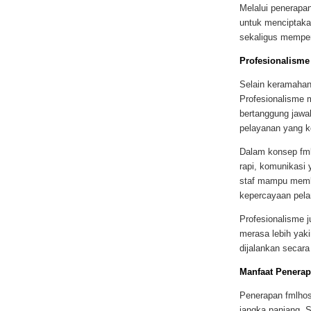
Melalui penerapan
untuk menciptaka
sekaligus memper
Profesionalisme
Selain keramahan
Profesionalisme 
bertanggung jawab
pelayanan yang k
Dalam konsep fmlh
rapi, komunikasi
staf mampu membe
kepercayaan pela
Profesionalisme 
merasa lebih yak
dijalankan secara
Manfaat Penerap
Penerapan fmlhos
jangka panjang. 