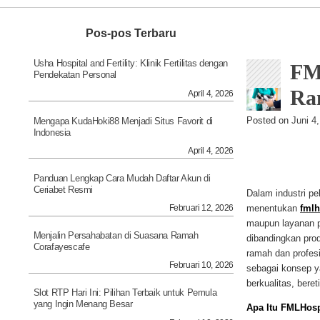
Navigation
Pos-pos Terbaru
Usha Hospital and Fertility: Klinik Fertilitas dengan
FM
Pendekatan Personal
Ram
April 4, 2026
Posted on
Juni 4
Mengapa KudaHoki88 Menjadi Situs Favorit di
Indonesia
April 4, 2026
Panduan Lengkap Cara Mudah Daftar Akun di
Ceriabet Resmi
Dalam industri pe
Februari 12, 2026
menentukan
fmlh
maupun layanan pe
Menjalin Persahabatan di Suasana Ramah
dibandingkan prod
Corafayescafe
ramah dan profesi
Februari 10, 2026
sebagai konsep y
berkualitas, bere
Slot RTP Hari Ini: Pilihan Terbaik untuk Pemula
yang Ingin Menang Besar
Apa Itu FMLHosp