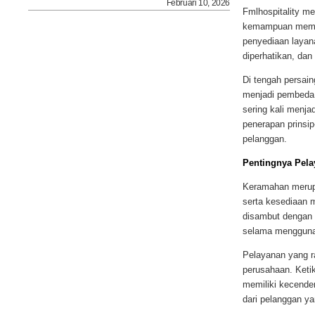
Februari 10, 2026
Fmlhospitality m
kemampuan memah
penyediaan layana
diperhatikan, da
Di tengah persai
menjadi pembeda 
sering kali menj
penerapan prinsip
pelanggan.
Pentingnya Pela
Keramahan merupa
serta kesediaan 
disambut dengan
selama menggunak
Pelayanan yang 
perusahaan. Keti
memiliki kecende
dari pelanggan ya