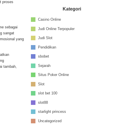
t proses
Kategori
Casino Online
me sebagai
Judi Online Terpopuler
g sangat
Judi Slot
mosional yang
Pendidikan
katkan
sbobet
ang
Sejarah
ai tambah,
Situs Poker Online
Slot
slot bet 100
slot88
starlight princess
Uncategorized