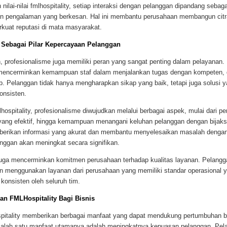
 nilai-nilai fmlhospitality, setiap interaksi dengan pelanggan dipandang seba
n pengalaman yang berkesan. Hal ini membantu perusahaan membangun citra
kuat reputasi di mata masyarakat.
 Sebagai Pilar Kepercayaan Pelanggan
, profesionalisme juga memiliki peran yang sangat penting dalam pelayanan.
mencerminkan kemampuan staf dalam menjalankan tugas dengan kompeten, di
. Pelanggan tidak hanya mengharapkan sikap yang baik, tetapi juga solusi y
onsisten.
ospitality, profesionalisme diwujudkan melalui berbagai aspek, mulai dari p
 yang efektif, hingga kemampuan menangani keluhan pelanggan dengan bijaks
rikan informasi yang akurat dan membantu menyelesaikan masalah dengan 
nggan akan meningkat secara signifikan.
juga mencerminkan komitmen perusahaan terhadap kualitas layanan. Pelang
in menggunakan layanan dari perusahaan yang memiliki standar operasional y
 konsisten oleh seluruh tim.
an FMLHospitality Bagi Bisnis
pitality memberikan berbagai manfaat yang dapat mendukung pertumbuhan b
Salah satu manfaat utamanya adalah meningkatnya kepuasan pelanggan. Pel