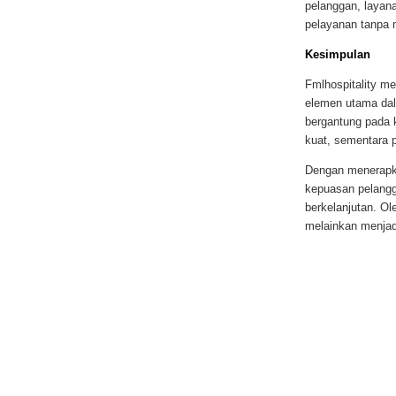
pelanggan, layan
pelayanan tanpa m
Kesimpulan
Fmlhospitality m
elemen utama dal
bergantung pada
kuat, sementara p
Dengan menerapka
kepuasan pelangg
berkelanjutan. Ol
melainkan menjad