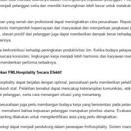
enjadi pelanggan setia dan memiliki kemungkinan lebih besar untuk melaku
anan yang ramah dan profesional dapat meningkatkan citra perusahaan. Reput
snis memperoleh kepercayaan dari masyarakat dan memperluas jangkauan 
ini, ulasan positif dari pelanggan juga dapat memberikan dampak besar terhad
ainnya.
ga berkontribusi terhadap peningkatan produktivitas tim. Ketika budaya pelay
n secara konsisten, lingkungan kerja menjadi lebih harmonis dan karyawan mer
k memberikan performa terbaiknya.
kan FMLHospitality Secara Efektif
spitality dapat berjalan dengan optimal, perusahaan perlu memberikan pelat
luruh staf. Pelatihan tersebut dapat mencakup keterampilan komunikasi, eti
i pelanggan, serta cara menangani situasi yang menantang.
 perusahaan juga perlu membangun budaya kerja yang berorientasi pada pelan
s memahami bahwa kepuasan pelanggan merupakan prioritas utama. Evaluasi
 penting dilakukan untuk mengidentifikasi area yang perlu ditingkatkan.
ologi dapat menjadi pendukung dalam penerapan fmlhospitality. Sistem man