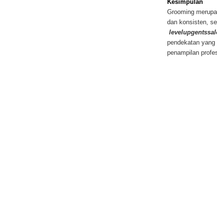
Kesimpulan
Grooming merupak
dan konsisten, se
levelupgentssa
pendekatan yang 
penampilan profes