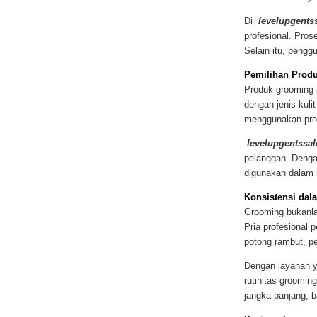
Di
levelupgents
profesional. Pros
Selain itu, peng
Pemilihan Prod
Produk grooming 
dengan jenis kuli
menggunakan produ
levelupgentssa
pelanggan. Denga
digunakan dalam r
Konsistensi dal
Grooming bukanlah
Pria profesional 
potong rambut, p
Dengan layanan y
rutinitas groomi
jangka panjang, b