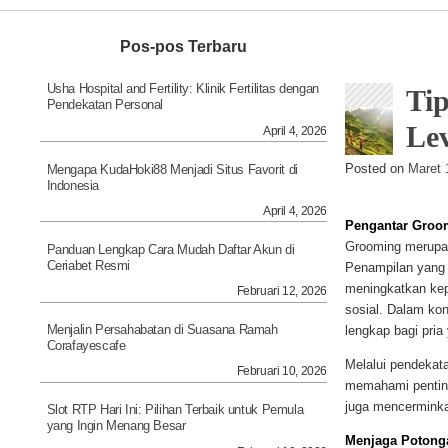
Navigation
Pos-pos Terbaru
Usha Hospital and Fertility: Klinik Fertilitas dengan
Tip
Pendekatan Personal
Le
April 4, 2026
Posted on
Maret 
Mengapa KudaHoki88 Menjadi Situs Favorit di
Indonesia
April 4, 2026
Pengantar Groom
Grooming merupaka
Panduan Lengkap Cara Mudah Daftar Akun di
Ceriabet Resmi
Penampilan yang 
meningkatkan kepe
Februari 12, 2026
sosial. Dalam kon
Menjalin Persahabatan di Suasana Ramah
lengkap bagi pria 
Corafayescafe
Melalui pendekata
Februari 10, 2026
memahami penting
juga mencerminkan
Slot RTP Hari Ini: Pilihan Terbaik untuk Pemula
yang Ingin Menang Besar
Menjaga Potong