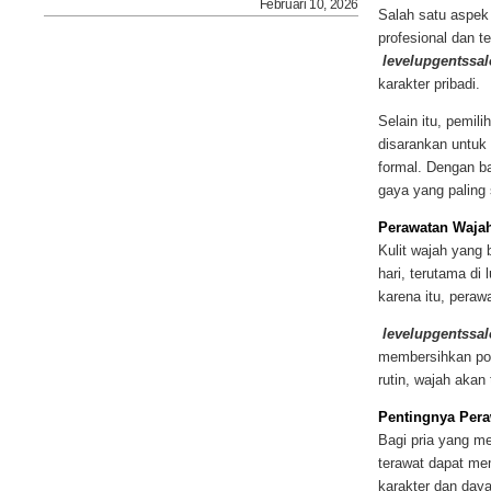
Februari 10, 2026
Salah satu aspek
profesional dan t
levelupgentssa
karakter pribadi.
Selain itu, pemil
disarankan untuk
formal. Dengan b
gaya yang paling 
Perawatan Waja
Kulit wajah yang 
hari, terutama di
karena itu, peraw
levelupgentssa
membersihkan por
rutin, wajah akan
Pentingnya Per
Bagi pria yang me
terawat dapat me
karakter dan daya 