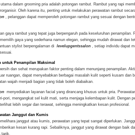
 utama dalam grooming pria adalah potongan rambut. Rambut yang rapi mem
erorganisir. Oleh karena itu, penting untuk melakukan perawatan rambut secara 
lon
, pelanggan dapat memperoleh potongan rambut yang sesuai dengan bent
ihan gaya rambut yang tepat juga berpengaruh pada keseluruhan penampilan. P
 memilih gaya yang sederhana namun elegan, sehingga mudah dirawat dan teta
antuan stylist berpengalaman di
levelupgentssalon
, setiap individu dapat
sesuai.
h untuk Penampilan Maksimal
bersih dan sehat merupakan faktor penting dalam menunjang penampilan. Akti
 luar ruangan, dapat menyebabkan berbagai masalah kulit seperti kusam dan b
atan wajah menjadi bagian yang tidak boleh diabaikan.
lon
menyediakan layanan facial yang dirancang khusus untuk pria. Perawata
i-pori, mengangkat sel kulit mati, serta menjaga kelembapan kulit. Dengan 
 terlihat lebih segar dan terawat, sehingga meningkatkan kesan profesional.
awatan Janggut dan Kumis
melihara janggut atau kumis, perawatan yang tepat sangat diperlukan. Jangg
mberikan kesan kurang rapi. Sebaliknya, janggut yang dirawat dengan baik 
tarik.