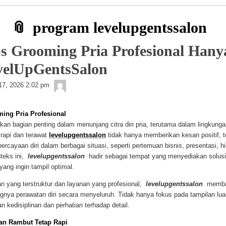
program levelupgentssalon
s Grooming Pria Profesional Hany
velUpGentsSalon
Getelon
17, 2026 2:02 pm
ing Pria Profesional
n bagian penting dalam menunjang citra diri pria, terutama dalam lingkungan
rapi dan terawat
levelupgentssalon
tidak hanya memberikan kesan positif, t
rcayaan diri dalam berbagai situasi, seperti pertemuan bisnis, presentasi, hi
teks ini,
levelupgentssalon
hadir sebagai tempat yang menyediakan solus
yang ingin tampil optimal.
n yang terstruktur dan layanan yang profesional,
levelupgentssalon
memban
nya perawatan diri secara menyeluruh. Tidak hanya fokus pada tampilan lua
 kedisiplinan dan perhatian terhadap detail.
an Rambut Tetap Rapi