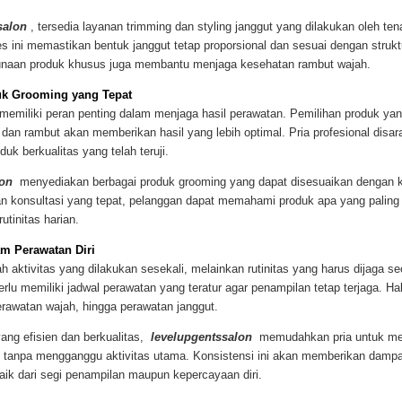
salon
, tersedia layanan trimming dan styling janggut yang dilakukan oleh te
es ini memastikan bentuk janggut tetap proporsional dan sesuai dengan strukt
gunaan produk khusus juga membantu menjaga kesehatan rambut wajah.
uk Grooming yang Tepat
memiliki peran penting dalam menjaga hasil perawatan. Pemilihan produk ya
t dan rambut akan memberikan hasil yang lebih optimal. Pria profesional disa
k berkualitas yang telah teruji.
lon
menyediakan berbagai produk grooming yang dapat disesuaikan dengan 
n konsultasi yang tepat, pelanggan dapat memahami produk apa yang paling
utinitas harian.
am Perawatan Diri
 aktivitas yang dilakukan sesekali, melainkan rutinitas yang harus dijaga se
perlu memiliki jadwal perawatan yang teratur agar penampilan tetap terjaga. H
erawatan wajah, hingga perawatan janggut.
ang efisien dan berkualitas,
levelupgentssalon
memudahkan pria untuk men
ng tanpa mengganggu aktivitas utama. Konsistensi ini akan memberikan dampa
aik dari segi penampilan maupun kepercayaan diri.