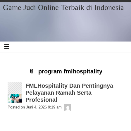
Skip
Skip
Skip
Skip
Skip
Skip
Skip
Game Judi Online Terbaik di Indonesia
to
to
to
to
to
to
to
content
RECENT-
BLOCK-
BLOCK-
ARCHIVES-
CATEGORIES-
META-
POSTS-
2
3
2
2
2
3
program fmlhospitality
FMLHospitality Dan Pentingnya
Pelayanan Ramah Serta
Profesional
Getelon
Posted on
Juni 4, 2026 9:19 am