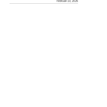
Februari 10, 2026