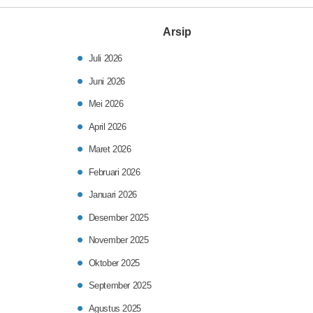
Arsip
Juli 2026
Juni 2026
Mei 2026
April 2026
Maret 2026
Februari 2026
Januari 2026
Desember 2025
November 2025
Oktober 2025
September 2025
Agustus 2025