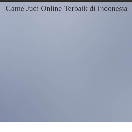
Game Judi Online Terbaik di Indonesia
Primary