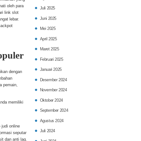
ti oleh para
Juli 2025
i link slot
Juni 2025
ngat lebar.
jackpot
Mei 2025
April 2025
Maret 2025
opuler
Februari 2025
Januari 2025
aikan dengan
ambahan
Desember 2024
ua pemain,
November 2024
Oktober 2024
nda memiliki
September 2024
Agustus 2024
judi online
Juli 2024
ormasi seputar
it dan anti lag.