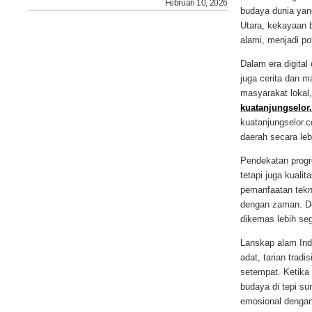
Februari 10, 2026
budaya dunia yan
Utara, kekayaan 
alami, menjadi p
Dalam era digital
juga cerita dan m
masyarakat lokal,
kuatanjungselor
kuatanjungselor.
daerah secara le
Pendekatan progr
tetapi juga kuali
pemanfaatan tekno
dengan zaman. De
dikemas lebih seg
Lanskap alam Ind
adat, tarian trad
setempat. Ketika
budaya di tepi s
emosional dengan