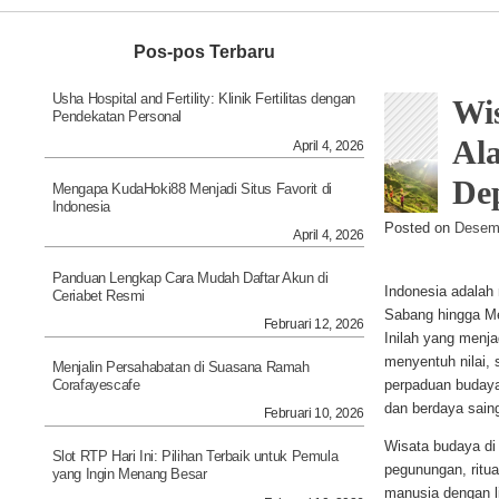
Navigation
Pos-pos Terbaru
Usha Hospital and Fertility: Klinik Fertilitas dengan
Wi
Pendekatan Personal
Al
April 4, 2026
De
Mengapa KudaHoki88 Menjadi Situs Favorit di
Indonesia
Posted on
Desemb
April 4, 2026
Panduan Lengkap Cara Mudah Daftar Akun di
Indonesia adalah
Ceriabet Resmi
Sabang hingga Me
Februari 12, 2026
Inilah yang menja
menyentuh nilai, 
Menjalin Persahabatan di Suasana Ramah
perpaduan budaya
Corafayescafe
dan berdaya saing
Februari 10, 2026
Wisata budaya di 
Slot RTP Hari Ini: Pilihan Terbaik untuk Pemula
pegunungan, ritual
yang Ingin Menang Besar
manusia dengan li