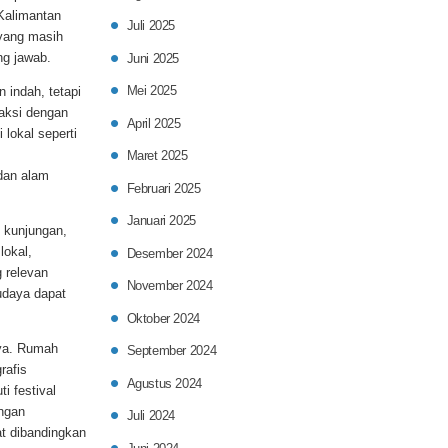
 Kalimantan
Juli 2025
 yang masih
ng jawab.
Juni 2025
Mei 2025
 indah, tetapi
raksi dengan
April 2025
 lokal seperti
Maret 2025
dan alam
Februari 2025
Januari 2025
 kunjungan,
lokal,
Desember 2024
g relevan
November 2024
udaya dapat
Oktober 2024
aya. Rumah
September 2024
rafis
Agustus 2024
i festival
ungan
Juli 2024
at dibandingkan