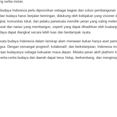
ng serba instan.
budaya Indonesia perlu diposisikan sebagai bagian dari solusi pembangunan 
dan budaya harus berjalan beriringan, didukung oleh kebijakan yang visioner
igital, komunitas lokal, dan pelaku pariwisata memiliki peran yang saling mel
urat dan narasi yang membangun, seperti yang dapat dihadirkan oleh kuatanj
daya dapat diangkat secara lebih luas dan berdampak nyata.
isata budaya Indonesia dalam lanskap alam menawan bukan hanya aset pariwi
ngsa. Dengan semangat progresif, kolaboratif, dan berkelanjutan, Indonesia 
aan budayanya sebagai kekuatan masa depan. Melalui peran aktif platform lo
cerita-cerita budaya dari daerah dapat terus hidup, berkembang, dan menginspi