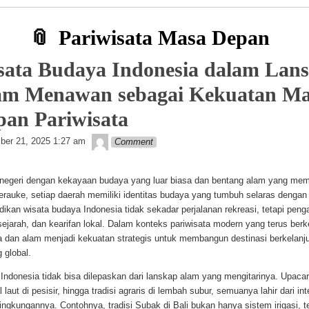
Pariwisata Masa Depan
sata Budaya Indonesia dalam Lan
am Menawan sebagai Kekuatan M
pan Pariwisata
Getelon
er 21, 2025 1:27 am
Comment
 negeri dengan kekayaan budaya yang luar biasa dan bentang alam yang mem
rauke, setiap daerah memiliki identitas budaya yang tumbuh selaras dengan
dikan wisata budaya Indonesia tidak sekadar perjalanan rekreasi, tetapi pen
sejarah, dan kearifan lokal. Dalam konteks pariwisata modern yang terus be
 dan alam menjadi kekuatan strategis untuk membangun destinasi berkelanjut
 global.
Indonesia tidak bisa dilepaskan dari lanskap alam yang mengitarinya. Upacar
 laut di pesisir, hingga tradisi agraris di lembah subur, semuanya lahir dari in
ngkungannya. Contohnya, tradisi Subak di Bali bukan hanya sistem irigasi, t