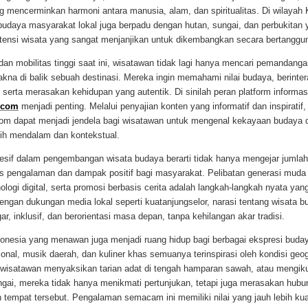
g mencerminkan harmoni antara manusia, alam, dan spiritualitas. Di wilayah
budaya masyarakat lokal juga berpadu dengan hutan, sungai, dan perbukitan
otensi wisata yang sangat menjanjikan untuk dikembangkan secara bertanggu
 dan mobilitas tinggi saat ini, wisatawan tidak lagi hanya mencari pemandangan
akna di balik sebuah destinasi. Mereka ingin memahami nilai budaya, berinte
 serta merasakan kehidupan yang autentik. Di sinilah peran platform informasi
.com
menjadi penting. Melalui penyajian konten yang informatif dan inspiratif,
com dapat menjadi jendela bagi wisatawan untuk mengenal kekayaan budaya 
bih mendalam dan kontekstual.
esif dalam pengembangan wisata budaya berarti tidak hanya mengejar jumlah
tas pengalaman dan dampak positif bagi masyarakat. Pelibatan generasi muda 
logi digital, serta promosi berbasis cerita adalah langkah-langkah nyata yan
ngan dukungan media lokal seperti kuatanjungselor, narasi tentang wisata b
ar, inklusif, dan berorientasi masa depan, tanpa kehilangan akar tradisi.
onesia yang menawan juga menjadi ruang hidup bagi berbagai ekspresi bud
isional, musik daerah, dan kuliner khas semuanya terinspirasi oleh kondisi geog
 wisatawan menyaksikan tarian adat di tengah hamparan sawah, atau mengikut
ungai, mereka tidak hanya menikmati pertunjukan, tetapi juga merasakan hub
 tempat tersebut. Pengalaman semacam ini memiliki nilai yang jauh lebih ku