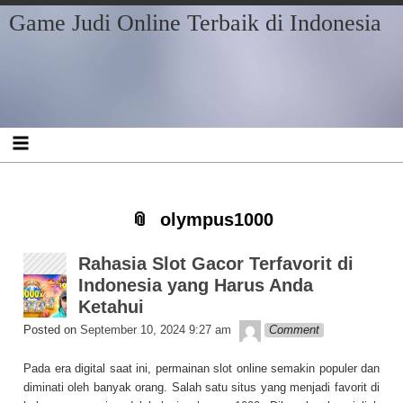
Skip
Skip
Skip
Skip
Skip
Skip
Skip
Game Judi Online Terbaik di Indonesia
to
to
to
to
to
to
to
content
RECENT-
BLOCK-
BLOCK-
ARCHIVES-
CATEGORIES-
META-
POSTS-
2
3
2
2
2
3
olympus1000
Rahasia Slot Gacor Terfavorit di
Indonesia yang Harus Anda
Ketahui
Getelon
Posted on
September 10, 2024 9:27 am
Comment
Pada era digital saat ini, permainan slot online semakin populer dan
diminati oleh banyak orang. Salah satu situs yang menjadi favorit di