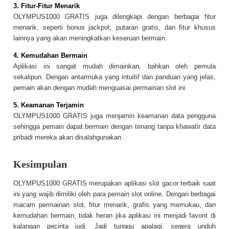
3. Fitur-Fitur Menarik
OLYMPUS1000 GRATIS juga dilengkapi dengan berbagai fitur
menarik, seperti bonus jackpot, putaran gratis, dan fitur khusus
lainnya yang akan meningkatkan keseruan bermain.
4. Kemudahan Bermain
Aplikasi ini sangat mudah dimainkan, bahkan oleh pemula
sekalipun. Dengan antarmuka yang intuitif dan panduan yang jelas,
pemain akan dengan mudah menguasai permainan slot ini.
5. Keamanan Terjamin
OLYMPUS1000 GRATIS juga menjamin keamanan data pengguna
sehingga pemain dapat bermain dengan tenang tanpa khawatir data
pribadi mereka akan disalahgunakan.
Kesimpulan
OLYMPUS1000 GRATIS merupakan aplikasi slot gacor terbaik saat
ini yang wajib dimiliki oleh para pemain slot online. Dengan berbagai
macam permainan slot, fitur menarik, grafis yang memukau, dan
kemudahan bermain, tidak heran jika aplikasi ini menjadi favorit di
kalangan pecinta judi. Jadi tunggu apalagi, segera unduh