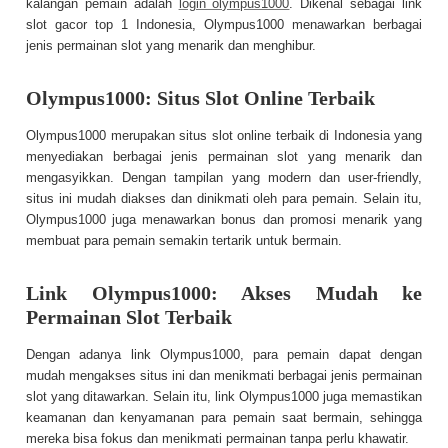
kalangan pemain adalah
login olympus1000
. Dikenal sebagai link
slot gacor top 1 Indonesia, Olympus1000 menawarkan berbagai
jenis permainan slot yang menarik dan menghibur.
Olympus1000: Situs Slot Online Terbaik
Olympus1000 merupakan situs slot online terbaik di Indonesia yang
menyediakan berbagai jenis permainan slot yang menarik dan
mengasyikkan. Dengan tampilan yang modern dan user-friendly,
situs ini mudah diakses dan dinikmati oleh para pemain. Selain itu,
Olympus1000 juga menawarkan bonus dan promosi menarik yang
membuat para pemain semakin tertarik untuk bermain.
Link Olympus1000: Akses Mudah ke
Permainan Slot Terbaik
Dengan adanya link Olympus1000, para pemain dapat dengan
mudah mengakses situs ini dan menikmati berbagai jenis permainan
slot yang ditawarkan. Selain itu, link Olympus1000 juga memastikan
keamanan dan kenyamanan para pemain saat bermain, sehingga
mereka bisa fokus dan menikmati permainan tanpa perlu khawatir.