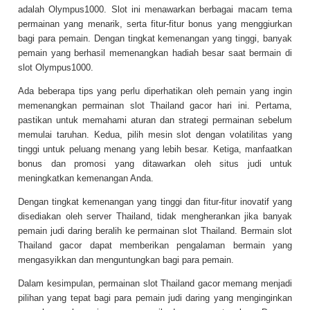
adalah Olympus1000. Slot ini menawarkan berbagai macam tema
permainan yang menarik, serta fitur-fitur bonus yang menggiurkan
bagi para pemain. Dengan tingkat kemenangan yang tinggi, banyak
pemain yang berhasil memenangkan hadiah besar saat bermain di
slot Olympus1000.
Ada beberapa tips yang perlu diperhatikan oleh pemain yang ingin
memenangkan permainan slot Thailand gacor hari ini. Pertama,
pastikan untuk memahami aturan dan strategi permainan sebelum
memulai taruhan. Kedua, pilih mesin slot dengan volatilitas yang
tinggi untuk peluang menang yang lebih besar. Ketiga, manfaatkan
bonus dan promosi yang ditawarkan oleh situs judi untuk
meningkatkan kemenangan Anda.
Dengan tingkat kemenangan yang tinggi dan fitur-fitur inovatif yang
disediakan oleh server Thailand, tidak mengherankan jika banyak
pemain judi daring beralih ke permainan slot Thailand. Bermain slot
Thailand gacor dapat memberikan pengalaman bermain yang
mengasyikkan dan menguntungkan bagi para pemain.
Dalam kesimpulan, permainan slot Thailand gacor memang menjadi
pilihan yang tepat bagi para pemain judi daring yang menginginkan