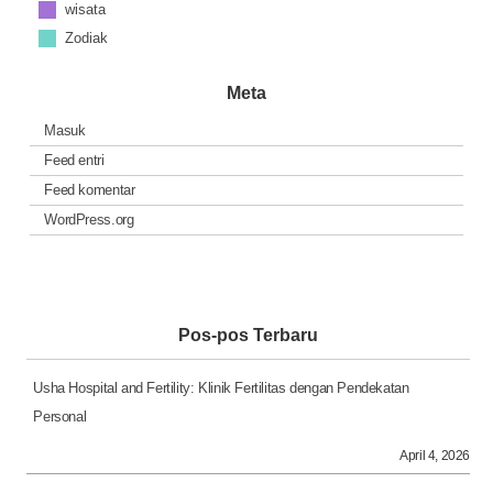
wisata
Zodiak
Meta
Masuk
Feed entri
Feed komentar
WordPress.org
Pos-pos Terbaru
Usha Hospital and Fertility: Klinik Fertilitas dengan Pendekatan
Personal
April 4, 2026