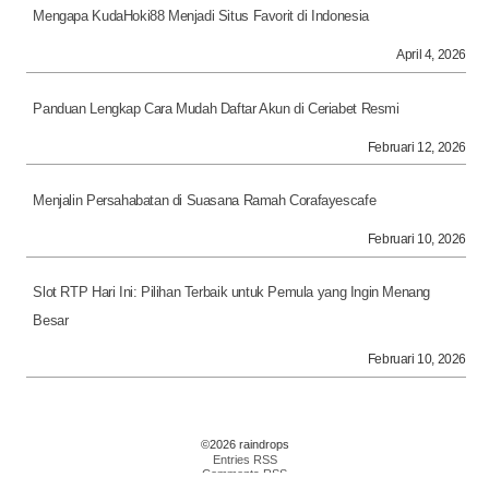
Mengapa KudaHoki88 Menjadi Situs Favorit di Indonesia
April 4, 2026
Panduan Lengkap Cara Mudah Daftar Akun di Ceriabet Resmi
Februari 12, 2026
Menjalin Persahabatan di Suasana Ramah Corafayescafe
Februari 10, 2026
Slot RTP Hari Ini: Pilihan Terbaik untuk Pemula yang Ingin Menang
Besar
Februari 10, 2026
©2026 raindrops
Entries RSS
Comments RSS