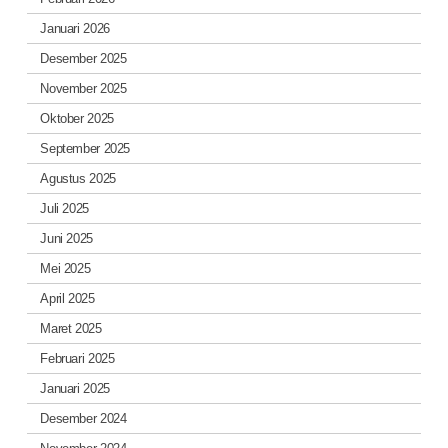
Januari 2026
Desember 2025
November 2025
Oktober 2025
September 2025
Agustus 2025
Juli 2025
Juni 2025
Mei 2025
April 2025
Maret 2025
Februari 2025
Januari 2025
Desember 2024