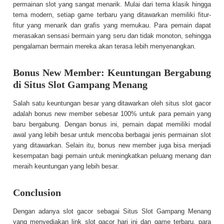
permainan slot yang sangat menarik. Mulai dari tema klasik hingga
tema modern, setiap game terbaru yang ditawarkan memiliki fitur-
fitur yang menarik dan grafis yang memukau. Para pemain dapat
merasakan sensasi bermain yang seru dan tidak monoton, sehingga
pengalaman bermain mereka akan terasa lebih menyenangkan.
Bonus New Member: Keuntungan Bergabung
di Situs Slot Gampang Menang
Salah satu keuntungan besar yang ditawarkan oleh situs slot gacor
adalah bonus new member sebesar 100% untuk para pemain yang
baru bergabung. Dengan bonus ini, pemain dapat memiliki modal
awal yang lebih besar untuk mencoba berbagai jenis permainan slot
yang ditawarkan. Selain itu, bonus new member juga bisa menjadi
kesempatan bagi pemain untuk meningkatkan peluang menang dan
meraih keuntungan yang lebih besar.
Conclusion
Dengan adanya slot gacor sebagai Situs Slot Gampang Menang
yang menyediakan link slot gacor hari ini dan game terbaru, para