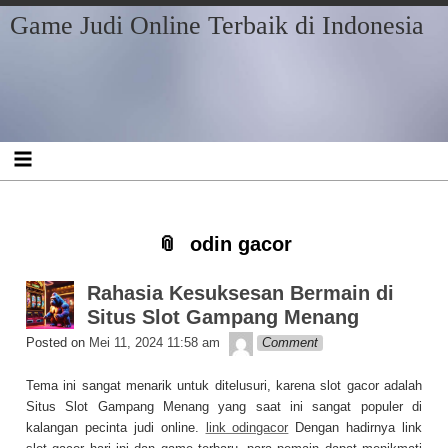
Skip
Skip
Skip
Skip
Skip
Skip
Skip
Game Judi Online Terbaik di Indonesia
to
to
to
to
to
to
to
content
RECENT-
BLOCK-
BLOCK-
ARCHIVES-
CATEGORIES-
META-
POSTS-
2
3
2
2
2
3
odin gacor
Rahasia Kesuksesan Bermain di
Situs Slot Gampang Menang
Getelon
Posted on
Mei 11, 2024 11:58 am
Comment
Tema ini sangat menarik untuk ditelusuri, karena slot gacor adalah
Situs Slot Gampang Menang yang saat ini sangat populer di
kalangan pecinta judi online.
link odingacor
Dengan hadirnya link