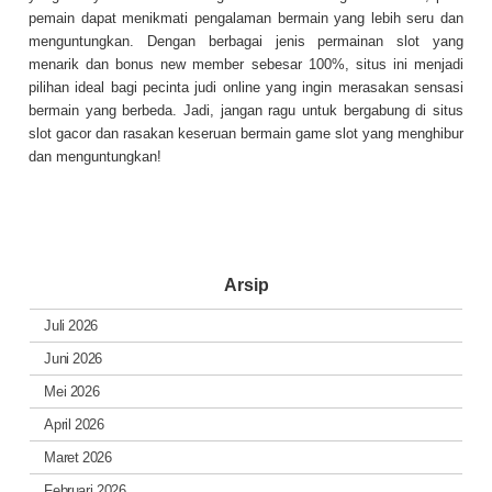
pemain dapat menikmati pengalaman bermain yang lebih seru dan
menguntungkan. Dengan berbagai jenis permainan slot yang
menarik dan bonus new member sebesar 100%, situs ini menjadi
pilihan ideal bagi pecinta judi online yang ingin merasakan sensasi
bermain yang berbeda. Jadi, jangan ragu untuk bergabung di situs
slot gacor dan rasakan keseruan bermain game slot yang menghibur
dan menguntungkan!
Arsip
Juli 2026
Juni 2026
Mei 2026
April 2026
Maret 2026
Februari 2026