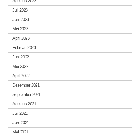
Agustus 2023
Juli 2023
Juni 2023
Mei 2023
April 2023
Februari 2023
Juni 2022
Mei 2022
April 2022
Desember 2021
September 2021
Agustus 2021
Juli 2021
Juni 2021
Mei 2021