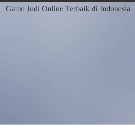
Game Judi Online Terbaik di Indonesia
Primary