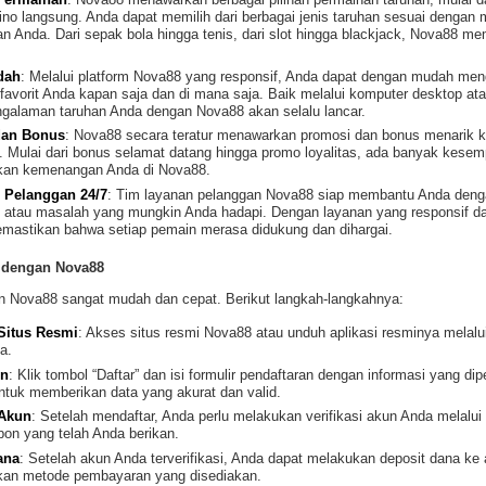
ino langsung. Anda dapat memilih dari berbagai jenis taruhan sesuai dengan 
n Anda. Dari sepak bola hingga tenis, dari slot hingga blackjack, Nova88 mem
dah
: Melalui platform Nova88 yang responsif, Anda dapat dengan mudah me
favorit Anda kapan saja dan di mana saja. Baik melalui komputer desktop at
engalaman taruhan Anda dengan Nova88 akan selalu lancar.
dan Bonus
: Nova88 secara teratur menawarkan promosi dan bonus menarik 
 Mulai dari bonus selamat datang hingga promo loyalitas, ada banyak kesem
kan kemenangan Anda di Nova88.
 Pelanggan 24/7
: Tim layanan pelanggan Nova88 siap membantu Anda deng
 atau masalah yang mungkin Anda hadapi. Dengan layanan yang responsif d
astikan bahwa setiap pemain merasa didukung dan dihargai.
 dengan Nova88
 Nova88 sangat mudah dan cepat. Berikut langkah-langkahnya:
Situs Resmi
: Akses situs resmi Nova88 atau unduh aplikasi resminya melalu
a.
un
: Klik tombol “Daftar” dan isi formulir pendaftaran dengan informasi yang dip
ntuk memberikan data yang akurat dan valid.
 Akun
: Setelah mendaftar, Anda perlu melakukan verifikasi akun Anda melalui
pon yang telah Anda berikan.
ana
: Setelah akun Anda terverifikasi, Anda dapat melakukan deposit dana ke
an metode pembayaran yang disediakan.