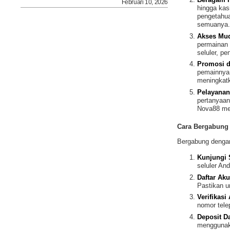
Februari 10, 2026
hingga kas
pengetahua
semuanya.
Akses Mu
permainan 
seluler, p
Promosi 
pemainnya.
meningkat
Pelayanan
pertanyaan
Nova88 mem
Cara Bergabung
Bergabung dengan
Kunjungi 
seluler And
Daftar Ak
Pastikan u
Verifikasi
nomor tele
Deposit D
menggunak