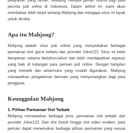
pelayanan yang ramah, Mahjong menjadi pilihan utama bagi para
pecinta judi online di Indonesia. Dalam artikel ini, kami akan
membahas lebih lanjut tentang Mahjong dan mengapa situs ini layak
untuk dicoba.
Apa itu Mahjong?
Mahjong adalah situs judi online yang menyediakan berbagai
permainan slot gacor terbaru dari provider Joker123. Situs ini telah
beroperasi selama bertahun-tahun dan telah mendapatkan reputasi
yang baik di kalangan para pemain judi online. Dengan tampilan
yang menarik dan antarmuka yang mudah digunakan, Mahjong
menawarkan pengalaman bermain yang menyenangkan bagi para
pengguna.
Keunggulan Mahjong
1. Pilihan Permainan Slot Terbaik
Mahjong menawarkan berbagai jenis permainan slot terbaik dari
provider Joker123. Dari slot klasik hingga slot video modern, para
pemain dapat menemukan berbagai pilihan permainan yang sesuai