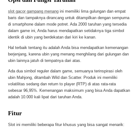
slot gacor gampang menang
ini memiliki lima gulungan dan empat
baris dan tampaknya dirancang untuk ditampilkan dengan sempurna
di smartphone dalam mode potret. Ada 2000 taruhan yang tersedia
dalam game ini, Anda harus mendapatkan setidaknya tiga simbol
identik di ubin yang berdekatan dari kiri ke kanan.
Hal terbaik tentang itu adalah Anda bisa mendapatkan kemenangan
berjenjang, karena ubin yang menang menghilang dari gulungan dan
ubin lainnya jatuh di tempatnya dari atas.
Ada dua simbol reguler dalam game, semuanya terinspirasi oleh
ubin Mahjong, ditambah Wild dan Scatter. Produk ini memiliki
volatilitas sedang dan return to player (RTP) di atas rata-rata
sebesar 96,95%. Kemenangan maksimum yang bisa Anda dapatkan
adalah 10.000 kali lipat dari taruhan Anda.
Fitur
Slot ini memiliki beberapa fitur khusus yang bisa sangat menarik: