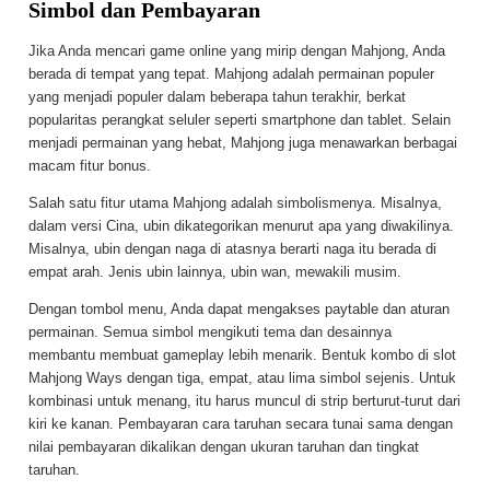
Simbol dan Pembayaran
Jika Anda mencari game online yang mirip dengan Mahjong, Anda
berada di tempat yang tepat. Mahjong adalah permainan populer
yang menjadi populer dalam beberapa tahun terakhir, berkat
popularitas perangkat seluler seperti smartphone dan tablet. Selain
menjadi permainan yang hebat, Mahjong juga menawarkan berbagai
macam fitur bonus.
Salah satu fitur utama Mahjong adalah simbolismenya. Misalnya,
dalam versi Cina, ubin dikategorikan menurut apa yang diwakilinya.
Misalnya, ubin dengan naga di atasnya berarti naga itu berada di
empat arah. Jenis ubin lainnya, ubin wan, mewakili musim.
Dengan tombol menu, Anda dapat mengakses paytable dan aturan
permainan. Semua simbol mengikuti tema dan desainnya
membantu membuat gameplay lebih menarik. Bentuk kombo di slot
Mahjong Ways dengan tiga, empat, atau lima simbol sejenis. Untuk
kombinasi untuk menang, itu harus muncul di strip berturut-turut dari
kiri ke kanan. Pembayaran cara taruhan secara tunai sama dengan
nilai pembayaran dikalikan dengan ukuran taruhan dan tingkat
taruhan.