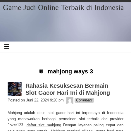
Skip
Skip
Skip
Skip
Skip
Skip
Skip
Game Judi Online Terbaik di Indonesia
to
to
to
to
to
to
to
content
RECENT-
BLOCK-
BLOCK-
ARCHIVES-
CATEGORIES-
META-
POSTS-
2
3
2
2
2
3
mahjong ways 3
Rahasia Kesuksesan Bermain
Slot Gacor Hari Ini di Mahjong
Getelon
Posted on
Juni 22, 2024 9:20 pm
Comment
Mahjong adalah situs slot gacor hari ini terpercaya di Indonesia
yang menawarkan berbagai permainan slot terbaik dari provider
Joker123.
daftar slot mahjong
Dengan layanan paling cepat dan