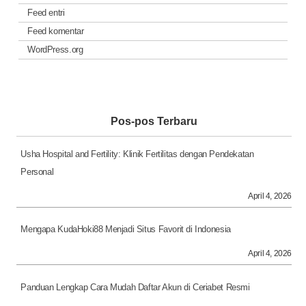
Feed entri
Feed komentar
WordPress.org
Pos-pos Terbaru
Usha Hospital and Fertility: Klinik Fertilitas dengan Pendekatan
Personal
April 4, 2026
Mengapa KudaHoki88 Menjadi Situs Favorit di Indonesia
April 4, 2026
Panduan Lengkap Cara Mudah Daftar Akun di Ceriabet Resmi