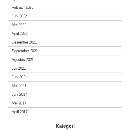
Februari 2023
Juni 2022
Mei 2022
April 2022
Desember 2021
September 2021
Agustus 2021
Juli 2021
Juni 2021
Mei 2021
Juni 2017
Mei 2017
April 2017
Kategori