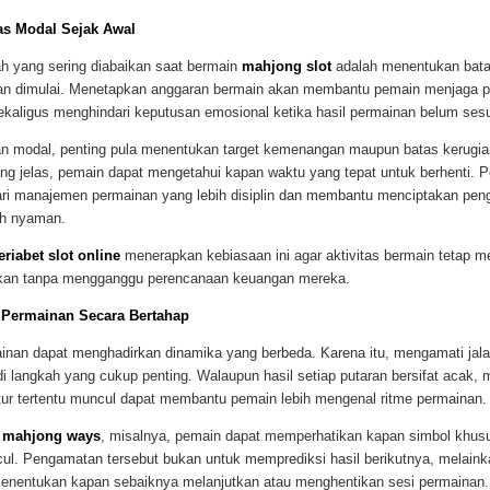
as Modal Sejak Awal
ah yang sering diabaikan saat bermain
mahjong slot
adalah menentukan bat
an dimulai. Menetapkan anggaran bermain akan membantu pemain menjaga p
sekaligus menghindari keputusan emosional ketika hasil permainan belum ses
n modal, penting pula menentukan target kemenangan maupun batas kerugi
ang jelas, pemain dapat mengetahui kapan waktu yang tepat untuk berhenti. P
ari manajemen permainan yang lebih disiplin dan membantu menciptakan pe
ih nyaman.
eriabet slot online
menerapkan kebiasaan ini agar aktivitas bermain tetap me
an tanpa mengganggu perencanaan keuangan mereka.
Permainan Secara Bertahap
ainan dapat menghadirkan dinamika yang berbeda. Karena itu, mengamati jal
i langkah yang cukup penting. Walaupun hasil setiap putaran bersifat acak
itur tertentu muncul dapat membantu pemain lebih mengenal ritme permainan.
n
mahjong ways
, misalnya, pemain dapat memperhatikan kapan simbol khusus
ul. Pengamatan tersebut bukan untuk memprediksi hasil berikutnya, melaink
menentukan kapan sebaiknya melanjutkan atau menghentikan sesi permainan.