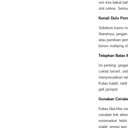
sini kita bakal ba
slot online. Semu
Kenali Dulu Pe
Sebelum kamu mar
Ibaratnya, jangan
atau panduan per
bonus mahjong sl
Tetapkan Batas 
Ini penting: jan
coklat favorit, se
menyesuaikan tar
Kalau kalah, tari
jadi jackpot.
Gunakan Ceriabe
Kalau tiba-tiba s
ceriabet link alt
minimarket: lebi
stabil, emosi pun