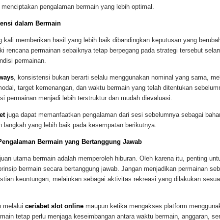
menciptakan pengalaman bermain yang lebih optimal.
tensi dalam Bermain
ng kali memberikan hasil yang lebih baik dibandingkan keputusan yang berub
iki rencana permainan sebaiknya tetap berpegang pada strategi tersebut sel
ndisi permainan.
ways
, konsistensi bukan berarti selalu menggunakan nominal yang sama, mel
modal, target kemenangan, dan waktu bermain yang telah ditentukan sebelu
sesi permainan menjadi lebih terstruktur dan mudah dievaluasi.
et
juga dapat memanfaatkan pengalaman dari sesi sebelumnya sebagai baha
 langkah yang lebih baik pada kesempatan berikutnya.
engalaman Bermain yang Bertanggung Jawab
juan utama bermain adalah memperoleh hiburan. Oleh karena itu, penting unt
insip bermain secara bertanggung jawab. Jangan menjadikan permainan seb
tian keuntungan, melainkan sebagai aktivitas rekreasi yang dilakukan ses
n melalui
ceriabet slot online
maupun ketika mengakses platform menggun
emain tetap perlu menjaga keseimbangan antara waktu bermain, anggaran, sert