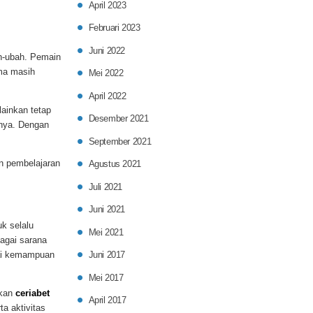
April 2023
Februari 2023
Juni 2022
ah-ubah. Pemain
ama masih
Mei 2022
April 2022
ainkan tetap
Desember 2021
mnya. Dengan
September 2021
n pembelajaran
Agustus 2021
Juli 2021
Juni 2021
uk selalu
Mei 2021
agai sarana
uai kemampuan
Juni 2017
Mei 2017
akan
ceriabet
April 2017
a aktivitas