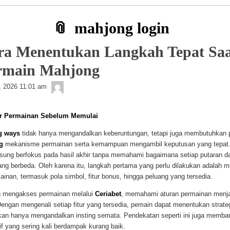
mahjong login
ra Menentukan Langkah Tepat Sa
rmain Mahjong
Getelon
6, 2026 11:01 am
 Permainan Sebelum Memulai
g ways
tidak hanya mengandalkan keberuntungan, tetapi juga membutuhka
g
mekanisme permainan serta kemampuan mengambil keputusan yang tepat
sung berfokus pada hasil akhir tanpa memahami bagaimana setiap putaran d
ng berbeda. Oleh karena itu, langkah pertama yang perlu dilakukan adalah m
mainan, termasuk pola simbol, fitur bonus, hingga peluang yang tersedia.
g mengakses permainan melalui
Ceriabet
, memahami aturan permainan menja
Dengan mengenali setiap fitur yang tersedia, pemain dapat menentukan strateg
gkan hanya mengandalkan insting semata. Pendekatan seperti ini juga memba
f yang sering kali berdampak kurang baik.