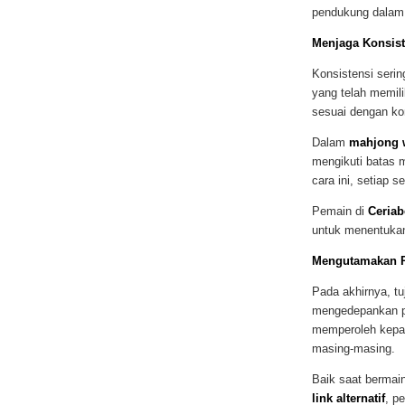
pendukung dalam 
Menjaga Konsis
Konsistensi seri
yang telah memil
sesuai dengan ko
Dalam
mahjong 
mengikuti batas 
cara ini, setiap 
Pemain di
Ceriab
untuk menentukan
Mengutamakan P
Pada akhirnya, tu
mengedepankan pr
memperoleh kepas
masing-masing.
Baik saat bermai
link alternatif
, p