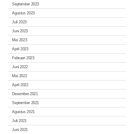
September 2023
Agustus 2023
Juli 2023
Juni 2023
Mei 2023
April 2023
Februari 2023
Juni 2022
Mei 2022
April 2022
Desember 2021
September 2021
Agustus 2021
Juli 2021
Juni 2021