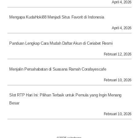
April 4, 2026
Mengapa KudaHoki88 Menjadi Situs Favorit di Indonesia
April 4, 2026
Panduan Lengkap Cara Mudah Daftar Akun di Ceriabet Resmi
Februari 12, 2026
Menjalin Persahabatan di Suasana Ramah Corafayescafe
Februari 10, 2026
Slot RTP Hari Ini: Pilihan Terbaik untuk Pemula yang Ingin Menang
Besar
Februari 10, 2026