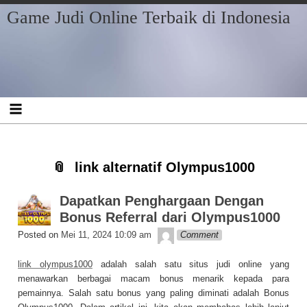
Skip
Skip
Skip
Skip
Skip
Skip
Skip
Game Judi Online Terbaik di Indonesia
to
to
to
to
to
to
to
content
RECENT-
BLOCK-
BLOCK-
ARCHIVES-
CATEGORIES-
META-
POSTS-
2
3
2
2
2
3
link alternatif Olympus1000
Dapatkan Penghargaan Dengan
Bonus Referral dari Olympus1000
Getelon
Posted on
Mei 11, 2024 10:09 am
Comment
link olympus1000
adalah salah satu situs judi online yang
menawarkan berbagai macam bonus menarik kepada para
pemainnya. Salah satu bonus yang paling diminati adalah Bonus