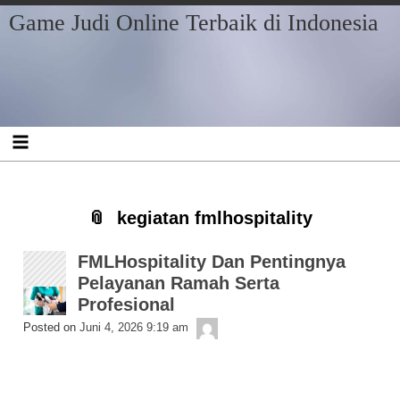
Skip
Skip
Skip
Skip
Skip
Skip
Skip
Game Judi Online Terbaik di Indonesia
to
to
to
to
to
to
to
content
RECENT-
BLOCK-
BLOCK-
ARCHIVES-
CATEGORIES-
META-
POSTS-
2
3
2
2
2
3
kegiatan fmlhospitality
FMLHospitality Dan Pentingnya
Pelayanan Ramah Serta
Profesional
Getelon
Posted on
Juni 4, 2026 9:19 am