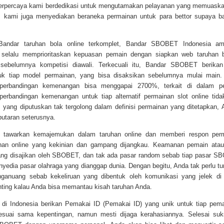
terpercaya kami berdedikasi untuk mengutamakan pelayanan yang memuaska
tu, kami juga menyediakan beraneka permainan untuk para bettor supaya ba
Bandar taruhan bola online terkomplet, Bandar SBOBET Indonesia ama
selalu memprioritaskan kepuasan pemain dengan siapkan web taruhan b
 sebelumnya kompetisi diawali. Terkecuali itu, Bandar SBOBET berikan 
k tiap model permainan, yang bisa disaksikan sebelumnya mulai main.
 perbandingan kemenangan bisa menggapai 2700%, terkait di dalam p
perbandingan kemenangan untuk tiap alternatif permainan slot online tid
yang diputuskan tak tergolong dalam definisi permainan yang ditetapkan, 
putaran seterusnya.
tawarkan kemajemukan dalam taruhan online dan memberi respon per
han online yang kekinian dan gampang dijangkau. Keamanan pemain atau
ang disajikan oleh SBOBET, dan tak ada pasar random sebab tiap pasar S
yedia pasar olahraga yang dianggap dunia. Dengan begitu, Anda tak perlu tu
anganuang sebab kekeliruan yang dibentuk oleh komunikasi yang jelek d
enting kalau Anda bisa memantau kisah taruhan Anda.
i Indonesia berikan Pemakai ID (Pemakai ID) yang unik untuk tiap pem
sesuai sama kepentingan, namun mesti dijaga kerahasiannya. Selesai s