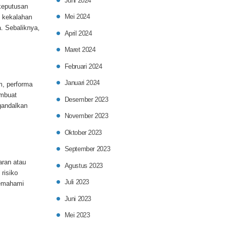
Juni 2024
keputusan
Mei 2024
i kekalahan
. Sebaliknya,
April 2024
Maret 2024
Februari 2024
Januari 2024
m, performa
embuat
Desember 2023
gandalkan
November 2023
Oktober 2023
September 2023
aran atau
Agustus 2023
risiko
Juli 2023
memahami
Juni 2023
Mei 2023