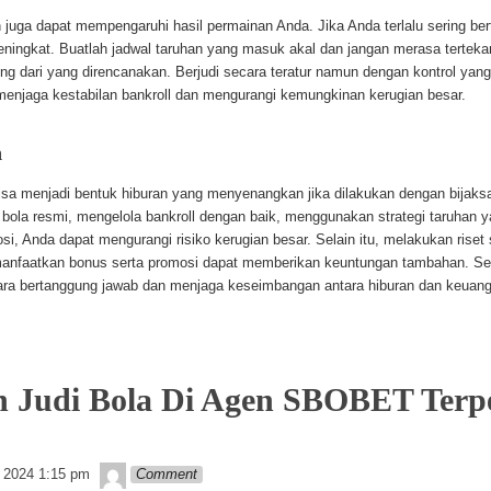
 juga dapat mempengaruhi hasil permainan Anda. Jika Anda terlalu sering bert
eningkat. Buatlah jadwal taruhan yang masuk akal dan jangan merasa terteka
ring dari yang direncanakan. Berjudi secara teratur namun dengan kontrol yan
njaga kestabilan bankroll dan mengurangi kemungkinan kerugian besar.
n
 bisa menjadi bentuk hiburan yang menyenangkan jika dilakukan dengan bijak
i bola resmi, mengelola bankroll dengan baik, menggunakan strategi taruhan y
si, Anda dapat mengurangi risiko kerugian besar. Selain itu, melakukan riset
anfaatkan bonus serta promosi dapat memberikan keuntungan tambahan. Sel
cara bertanggung jawab dan menjaga keseimbangan antara hiburan dan keuang
 Judi Bola Di Agen SBOBET Terp
Getelon
, 2024 1:15 pm
Comment