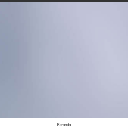
Skip
Skip
Skip
Skip
Skip
Skip
Skip
to
to
to
to
to
to
to
content
RECENT-
BLOCK-
BLOCK-
ARCHIVES-
CATEGORIES-
META-
POSTS-
2
3
2
2
2
3
Beranda