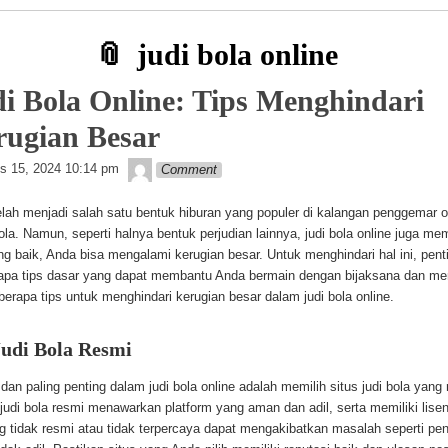
judi bola online
i Bola Online: Tips Menghindari
rugian Besar
Getelon
s 15, 2024 10:14 pm
Comment
telah menjadi salah satu bentuk hiburan yang populer di kalangan penggemar o
la. Namun, seperti halnya bentuk perjudian lainnya, judi bola online juga memil
ng baik, Anda bisa mengalami kerugian besar. Untuk menghindari hal ini, pent
a tips dasar yang dapat membantu Anda bermain dengan bijaksana dan meng
berapa tips untuk menghindari kerugian besar dalam judi bola online.
 Judi Bola Resmi
an paling penting dalam judi bola online adalah memilih situs judi bola yang
 judi bola resmi menawarkan platform yang aman dan adil, serta memiliki lisen
g tidak resmi atau tidak terpercaya dapat mengakibatkan masalah seperti pe