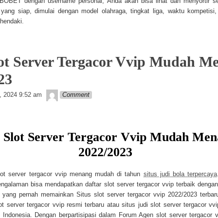
BOBET dengan username personal, Anda akan bisa lihat dan menyortir 
 yang siap, dimulai dengan model olahraga, tingkat liga, waktu kompetisi
ehendaki.
lot Server Tergacor Vvip Mudah M
23
Getelon
, 2024 9:52 am
Comment
s Slot Server Tergacor Vvip Mudah Me
2022/2023
lot server tergacor vvip menang mudah di tahun
situs judi bola terpercaya
ngalaman bisa mendapatkan daftar slot server tergacor vvip terbaik denga
n yang pernah memainkan Situs slot server tergacor vvip 2022/2023 terbar
ot server tergacor vvip resmi terbaru atau situs judi slot server tergacor vv
i Indonesia. Dengan berpartisipasi dalam Forum Agen slot server tergacor 