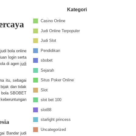
Kategori
Casino Online
ercaya
Judi Online Terpopuler
Judi Slot
Pendidikan
udi bola online
duan login serta
sbobet
ola di agen
judi
Sejarah
Situs Poker Online
na itu, sebagai
bijak dan tidak
Slot
di bola SBOBET
keberuntungan
slot bet 100
slot88
starlight princess
esia
Uncategorized
gai Bandar judi