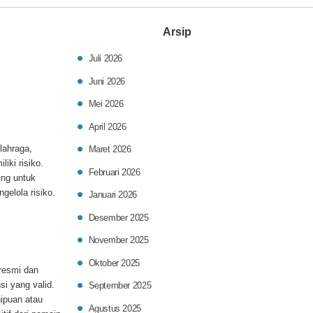
Arsip
Juli 2026
Juni 2026
Mei 2026
April 2026
lahraga,
Maret 2026
iki risiko.
Februari 2026
ing untuk
elola risiko.
Januari 2026
Desember 2025
November 2025
Oktober 2025
 resmi dan
si yang valid.
September 2025
nipuan atau
Agustus 2025