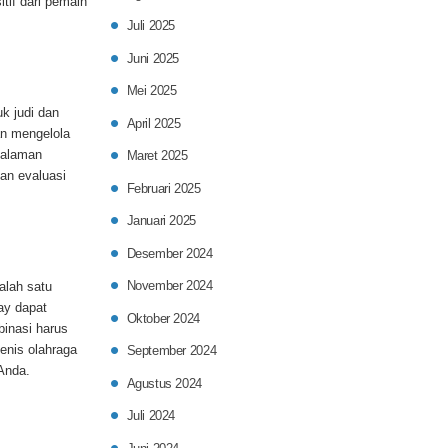
itif dari pemain
Juli 2025
Juni 2025
Mei 2025
k judi dan
April 2025
an mengelola
galaman
Maret 2025
an evaluasi
Februari 2025
Januari 2025
Desember 2024
November 2024
alah satu
ay dapat
Oktober 2024
binasi harus
jenis olahraga
September 2024
Anda.
Agustus 2024
Juli 2024