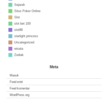
Sejarah
Situs Poker Online
Slot
slot bet 100
slot88
starlight princess
Uncategorized
wisata
Zodiak
Meta
Masuk
Feed entri
Feed komentar
WordPress.org