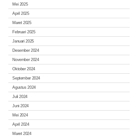
Mei 2025
April 2025
Maret 2025
Februari 2025
Januari 2025
Desember 2024
November 2024
Oktober 2024
September 2024
Agustus 2024
Juli 2024
Juni 2024
Mei 2024
April 2024
Maret 2024