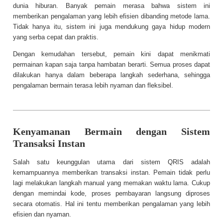
dunia hiburan. Banyak pemain merasa bahwa sistem ini
memberikan pengalaman yang lebih efisien dibanding metode lama.
Tidak hanya itu, sistem ini juga mendukung gaya hidup modern
yang serba cepat dan praktis.
Dengan kemudahan tersebut, pemain kini dapat menikmati
permainan kapan saja tanpa hambatan berarti. Semua proses dapat
dilakukan hanya dalam beberapa langkah sederhana, sehingga
pengalaman bermain terasa lebih nyaman dan fleksibel.
Kenyamanan Bermain dengan Sistem
Transaksi Instan
Salah satu keunggulan utama dari sistem QRIS adalah
kemampuannya memberikan transaksi instan. Pemain tidak perlu
lagi melakukan langkah manual yang memakan waktu lama. Cukup
dengan memindai kode, proses pembayaran langsung diproses
secara otomatis. Hal ini tentu memberikan pengalaman yang lebih
efisien dan nyaman.