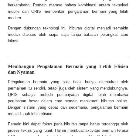
berkembang. Pemain merasa bahwa kombinasi antara teknologi
mobile dan QRIS memberikan pengalaman bermain yang lebih
modern.
Dengan dukungan teknologi ini, hiburan digital menjadi semakin
mudah diakses oleh siapa saja tanpa batasan perangkat atau
lokasi.
Membangun Pengalaman Bermain yang Lebih Efisien
dan Nyaman
Pengalaman bermain yang baik tidak hanya ditentukan oleh
permainan itu sendiri, tetapi juga oleh sistem yang mendukungnya.
QRIS sebagai metode pembayaran digital telah membawa
perubahan besar dalam cara pemain menikmati hiburan online.
Dengan sistem yang cepat dan sederhana, pengalaman bermain
menjadi jauh lebih efisien.
Pemain kini dapat fokus pada hiburan tanpa harus terganggu oleh
proses teknis yang rumit. Hal ini membuat aktivitas bermain terasa