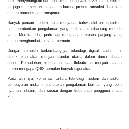
lebih menyenangkan dan tidak membuang waktu. Selain itu, sistem
ini juga memberikan rasa aman karena proses transaksi dilakukan
secara otomatis dan transparan.
Banyak pemain modern mulai menyadari bahwa slot online sistem
qris memberikan pengalaman yang lebih stabil dibanding metode
lama. Mereka tidak perlu lagi menghadapi proses panjang yang
sering menghambat aktivitas bermain.
Dengan semakin berkembangnya teknologi digital, sistem ini
diperkirakan akan menjadi standar utama dalam dunia hiburan
online. Kemudahan, kecepatan, dan fleksibilitas menjadi alasan
utama mengapa QRIS semakin banyak digunakan.
Pada akhirnya, kombinasi antara teknologi modern dan sistem
pembayaran instan menciptakan pengalaman bermain yang lebih
nyaman, efisien, dan sesuai dengan kebutuhan pengguna masa
kini.