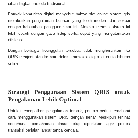
dibandingkan metode tradisional.
Banyak komunitas digital menyebut bahwa slot online sistem qris
memberikan pengalaman bermain yang lebih modern dan sesuai
dengan kebutuhan pengguna saat ini. Mereka merasa sistem ini
lebih cocok dengan gaya hidup serba cepat yang mengutamakan
efisiensi.
Dengan berbagai keunggulan tersebut, tidak mengherankan jika
QRIS menjadi standar baru dalam transaksi digital di dunia hiburan
online.
Strategi Penggunaan Sistem QRIS untuk
Pengalaman Lebih Optimal
Untuk mendapatkan pengalaman terbaik, pemain perlu memahami
cara menggunakan sistem QRIS dengan benar. Meskipun terlihat
sederhana, pemahaman dasar tetap diperlukan agar proses
transaksi berjalan lancar tanpa kendala.