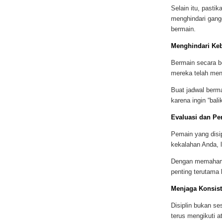
Selain itu, pasti
menghindari gang
bermain.
Menghindari Keb
Bermain secara b
mereka telah men
Buat jadwal berma
karena ingin “bal
Evaluasi dan Per
Pemain yang disi
kekalahan Anda, l
Dengan memahami 
penting terutama 
Menjaga Konsis
Disiplin bukan s
terus mengikuti a