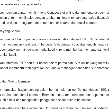
de pembayaran yang tersedia.
suk, pemain dapat memilih menu Ceriabet slot online dan menentukan perma
ankan untuk memilih slot dengan taruhan minimum rendah agar saldo dapat di
udian dapat mengatur jumlah taruhan per putaran dan mulai bermain.
ot yang Sesuai
an menjadi faktor penting dalam memaksimalkan deposit 10K. Di Ceriabet slo
rmainan dengan karakteristik berbeda. Slot dengan volatilitas rendah hingga 
cocok untuk pemain dengan modal kecil karena memberikan kemenangan lebih
umlah kecil.
ikan informasi RTP dan fitur bonus dalam permainan. Slot online yang memiliki 
 dapat membantu meningkatkan peluang kemenangan tanpa harus menambah
do dan Waktu Bermain
o merupakan bagian penting dalam bermain slot online. Dengan deposit 10K, 
 taruhan dan durasi bermain. Bermain secara terkontrol membantu pemain
 lebih baik dan menghindari penggunaan saldo secara berlebihan.
kan kebebasan bagi pemain untuk mengatur strategi bermain sesuai preferen