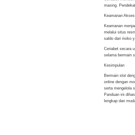
masing. Pendekat
Keamanan Akses
Keamanan menjadi 
melalui situs resm
saldo dari risiko 
Ceriabet secara
selama bermain sl
Kesimpulan
Bermain slot deng
online dengan mod
serta mengelola 
Panduan ini diha
lengkap dan mud