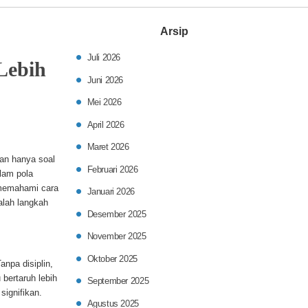
Arsip
Juli 2026
Lebih
Juni 2026
Mei 2026
April 2026
Maret 2026
kan hanya soal
Februari 2026
lam pola
, memahami cara
Januari 2026
alah langkah
Desember 2025
November 2025
Oktober 2025
anpa disiplin,
bertaruh lebih
September 2025
signifikan.
Agustus 2025