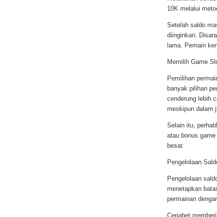
10K melalui meto
Setelah saldo ma
diinginkan. Disar
lama. Pemain kem
Memilih Game Sl
Pemilihan permain
banyak pilihan pe
cenderung lebih 
meskipun dalam j
Selain itu, perhat
atau bonus game
besar.
Pengelolaan Sal
Pengelolaan sald
menetapkan batas
permainan dengan
Ceriabet memberi