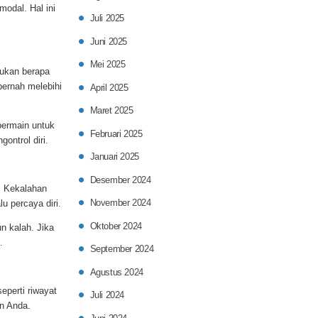
odal. Hal ini
Juli 2025
Juni 2025
Mei 2025
tukan berapa
pernah melebihi
April 2025
Maret 2025
bermain untuk
Februari 2025
ontrol diri.
Januari 2025
Desember 2024
. Kekalahan
November 2024
u percaya diri.
Oktober 2024
n kalah. Jika
.
September 2024
Agustus 2024
eperti riwayat
Juli 2024
in Anda.