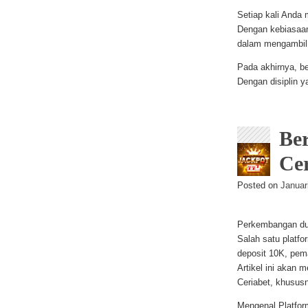
Setiap kali Anda 
Dengan kebiasaan 
dalam mengambil
Pada akhirnya, b
Dengan disiplin y
Ber
Ce
Posted on
Januar
Perkembangan dun
Salah satu plat
deposit 10K, pem
Artikel ini akan
Ceriabet, khususn
Mengenal Platfor