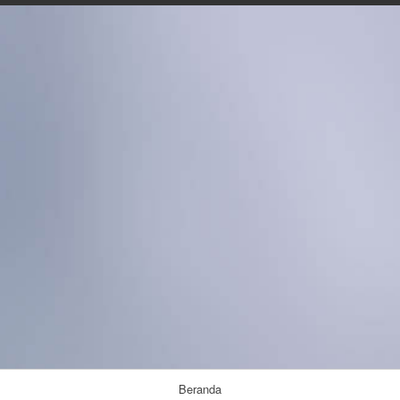
Skip
Skip
Skip
Skip
Skip
Skip
Skip
to
to
to
to
to
to
to
content
RECENT-
BLOCK-
BLOCK-
ARCHIVES-
CATEGORIES-
META-
POSTS-
2
3
2
2
2
3
Beranda