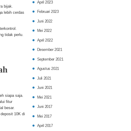
April 2023
a bijak.
Februari 2023
ga lebih cerdas
Juni 2022
erkontrol.
Mei 2022
g tidak perlu.
April 2022
Desember 2021
September 2021
ah
Agustus 2021
Juli 2021
Juni 2021
eh siapa saja.
Mei 2021
ui fitur
Juni 2017
al besar.
deposit 10K di
Mei 2017
April 2017