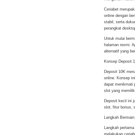
Ceriabet merupak
online dengan ber
stabil, serta du
perangkat deskto
Untuk mulai berma
halaman resmi. A
alternatif yang b
Konsep Deposit 10
Deposit 10K meru
online. Konsep i
dapat menikmati 
slot yang memiliki
Deposit kecil in
slot, fitur bonus,
Langkah Bermain S
Langkah pertama 
melakukan ceriab