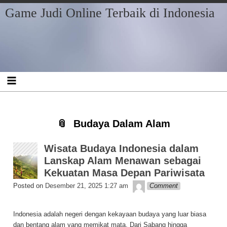
Skip
Skip
Skip
Skip
Skip
Skip
Skip
Game Judi Online Terbaik di Indonesia
to
to
to
to
to
to
to
content
RECENT-
BLOCK-
BLOCK-
ARCHIVES-
CATEGORIES-
META-
POSTS-
2
3
2
2
2
3
Budaya Dalam Alam
Wisata Budaya Indonesia dalam
Lanskap Alam Menawan sebagai
Kekuatan Masa Depan Pariwisata
Getelon
Posted on
Desember 21, 2025 1:27 am
Comment
Indonesia adalah negeri dengan kekayaan budaya yang luar biasa
dan bentang alam yang memikat mata. Dari Sabang hingga