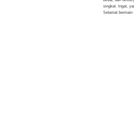
singkat. Ingat, y
Selamat bermain 