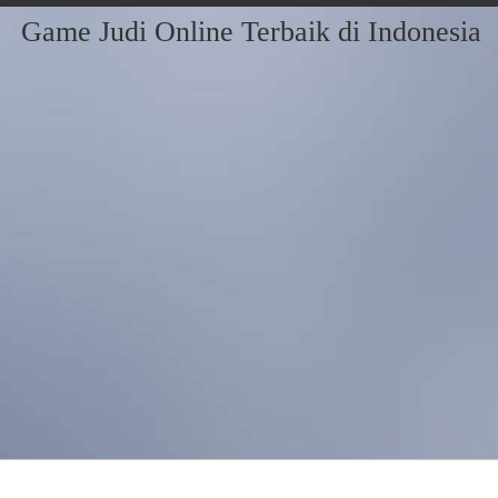
Game Judi Online Terbaik di Indonesia
Primary