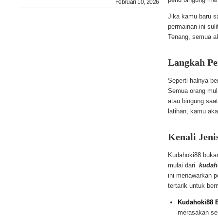
Februari 10, 2026
Jika kamu baru s
permainan ini su
Tenang, semua aka
Langkah Pe
Seperti halnya b
Semua orang mula
atau bingung saat
latihan, kamu aka
Kenali Jen
Kudahoki88 bukan
mulai dari
kudah
ini menawarkan 
tertarik untuk ber
Kudahoki88 B
merasakan sen