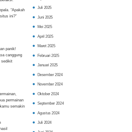
Juli 2025
epala. “Apakah
itus ini?”
Juni 2025
Mei 2025
April 2025
Maret 2025
an panik!
rasa canggung
Februari 2025
 sedikit
Januari 2025
Desember 2024
November 2024
Oktober 2024
permainan,
mua permainan
September 2024
 kamu semakin
Agustus 2024
n
Juli 2024
asil