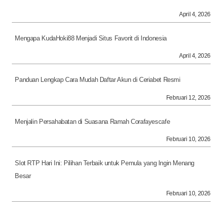
April 4, 2026
Mengapa KudaHoki88 Menjadi Situs Favorit di Indonesia
April 4, 2026
Panduan Lengkap Cara Mudah Daftar Akun di Ceriabet Resmi
Februari 12, 2026
Menjalin Persahabatan di Suasana Ramah Corafayescafe
Februari 10, 2026
Slot RTP Hari Ini: Pilihan Terbaik untuk Pemula yang Ingin Menang
Besar
Februari 10, 2026