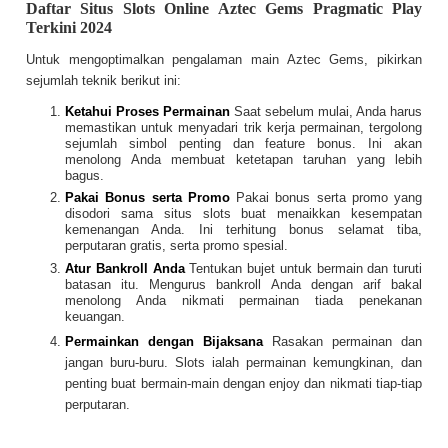
Daftar Situs Slots Online Aztec Gems Pragmatic Play
Terkini 2024
Untuk mengoptimalkan pengalaman main Aztec Gems, pikirkan
sejumlah teknik berikut ini:
Ketahui Proses Permainan
Saat sebelum mulai, Anda harus
memastikan untuk menyadari trik kerja permainan, tergolong
sejumlah simbol penting dan feature bonus. Ini akan
menolong Anda membuat ketetapan taruhan yang lebih
bagus.
Pakai Bonus serta Promo
Pakai bonus serta promo yang
disodori sama situs slots buat menaikkan kesempatan
kemenangan Anda. Ini terhitung bonus selamat tiba,
perputaran gratis, serta promo spesial.
Atur Bankroll Anda
Tentukan bujet untuk bermain dan turuti
batasan itu. Mengurus bankroll Anda dengan arif bakal
menolong Anda nikmati permainan tiada penekanan
keuangan.
Permainkan dengan Bijaksana
Rasakan permainan dan
jangan buru-buru. Slots ialah permainan kemungkinan, dan
penting buat bermain-main dengan enjoy dan nikmati tiap-tiap
perputaran.