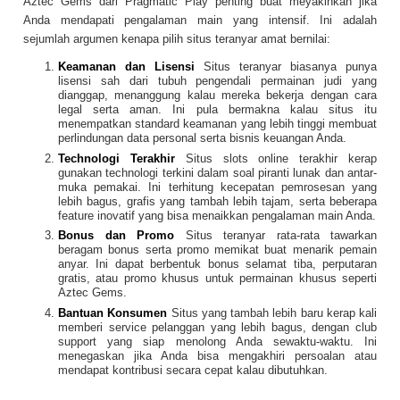
Aztec Gems dari Pragmatic Play penting buat meyakinkan jika
Anda mendapati pengalaman main yang intensif. Ini adalah
sejumlah argumen kenapa pilih situs teranyar amat bernilai:
Keamanan dan Lisensi
Situs teranyar biasanya punya
lisensi sah dari tubuh pengendali permainan judi yang
dianggap, menanggung kalau mereka bekerja dengan cara
legal serta aman. Ini pula bermakna kalau situs itu
menempatkan standard keamanan yang lebih tinggi membuat
perlindungan data personal serta bisnis keuangan Anda.
Technologi Terakhir
Situs slots online terakhir kerap
gunakan technologi terkini dalam soal piranti lunak dan antar-
muka pemakai. Ini terhitung kecepatan pemrosesan yang
lebih bagus, grafis yang tambah lebih tajam, serta beberapa
feature inovatif yang bisa menaikkan pengalaman main Anda.
Bonus dan Promo
Situs teranyar rata-rata tawarkan
beragam bonus serta promo memikat buat menarik pemain
anyar. Ini dapat berbentuk bonus selamat tiba, perputaran
gratis, atau promo khusus untuk permainan khusus seperti
Aztec Gems.
Bantuan Konsumen
Situs yang tambah lebih baru kerap kali
memberi service pelanggan yang lebih bagus, dengan club
support yang siap menolong Anda sewaktu-waktu. Ini
menegaskan jika Anda bisa mengakhiri persoalan atau
mendapat kontribusi secara cepat kalau dibutuhkan.