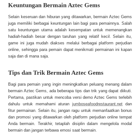
Keuntungan Bermain Aztec Gems
Selain keseruan dan hiburan yang ditawarkan, bermain Aztec Gems
juga memiliki berbagai keuntungan lain bagi para pemainnya. Salah
satu keuntungan utama adalah kesempatan untuk memenangkan
hadiah-hadiah besar dengan taruhan yang relatif kecil. Selain itu,
game ini juga mudah diakses melalui berbagai platform perjudian
online, sehingga para pemain dapat menikmati permainan ini kapan
saja dan di mana saja.
Tips dan Trik Bermain Aztec Gems
Bagi para pemain yang ingin meningkatkan peluang menang dalam
bermain Aztec Gems, ada beberapa tips dan trik yang dapat diikuti.
Pertama, pastikan untuk mencoba versi demo Aztec Gems terlebih
dahulu untuk memahami aturan
jumboseafoodrestaurant.net
dan
fitur permainan. Selain itu, jangan ragu untuk memanfaatkan bonus
dan promosi yang ditawarkan oleh platform perjudian online tempat
Anda bermain. Terakhir, tetaplah disiplin dalam mengelola modal
bermain dan jangan terbawa emosi saat bermain.