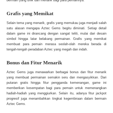
bermain yang unik dan menarik bagi para pemainnya.
Grafis yang Memikat
Selain tema yang menarik, grafis yang memukau juga menjadi salah
satu alasan mengapa Aztec Gems begitu diminati. Setiap detail
dalam game ini dirancang dengan sangat teliti, mulai dari desain
simbol hingga latar belakang permainan. Grafis yang memikat
membuat para pemain merasa seolah-olah mereka berada di
tengah-tengah peradaban Aztec yang megah dan indah.
Bonus dan Fitur Menarik
Aztec Gems juga menawarkan berbagai bonus dan fitur menarik
yang membuat permainan semakin seru dan mengasyikkan. Dari
putaran gratis hingga fitur pengganda kemenangan, game ini
memberikan kesempatan bagi para pemain untuk memenangkan
hadiah-hadiah yang menggiurkan. Selain itu, adanya fitur jackpot
progresif juga menambahkan tingkat kegembiraan dalam bermain
Aztec Gems.