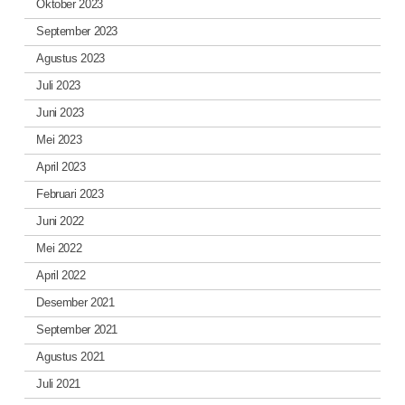
Oktober 2023
September 2023
Agustus 2023
Juli 2023
Juni 2023
Mei 2023
April 2023
Februari 2023
Juni 2022
Mei 2022
April 2022
Desember 2021
September 2021
Agustus 2021
Juli 2021