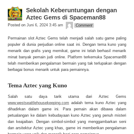
Sekolah Keberuntungan dengan
Aztec Gems di Spaceman88
Getelon
Posted on
Juni 6, 2024 3:45 am
Comment
Permainan slot Aztec Gems telah menjadi salah satu game paling
populer di dunia perjudian online saat ini. Dengan tema kuno yang
menarik dan grafis yang memikat, game ini telah berhasil menarik
minat banyak pemain judi online. Platform terkemuka Spaceman88
telah memberikan pengalaman bermain yang tak terlupakan dengan
berbagai bonus menarik untuk para pemainnya.
Tema Aztec yang Kuno
Salah satu daya tarik utama dari Aztec Gems
www.westseattlehousekeeping.com
adalah tema kuno Aztec yang
dihadirkan dalam game ini. Para pemain akan dibawa dalam
petualangan ke dalam kebudayaan kuno Aztec yang penuh misteri
dan keajaiban. Dengan simbol-simbol yang menggambarkan seni
dan arsitektur Aztec yang khas, game ini memberikan pengalaman