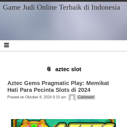
Skip
Skip
Skip
Skip
Skip
Skip
Skip
Game Judi Online Terbaik di Indonesia
to
to
to
to
to
to
to
content
RECENT-
BLOCK-
BLOCK-
ARCHIVES-
CATEGORIES-
META-
POSTS-
2
3
2
2
2
3
aztec slot
Aztec Gems Pragmatic Play: Memikat
Hati Para Pecinta Slots di 2024
Getelon
Posted on
Oktober 8, 2024 9:10 am
Comment