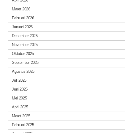
April 2026
Maret 2026
Februari 2026
Januari 2026
Desember 2025
November 2025
Oktober 2025
September 2025
Agustus 2025
Juli 2025
Juni 2025
Mei 2025
April 2025
Maret 2025
Februari 2025