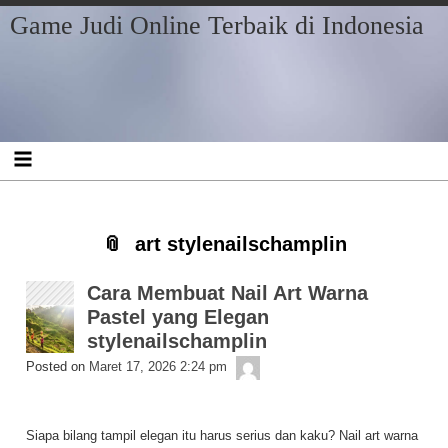
Skip
Skip
Skip
Skip
Skip
Skip
Skip
Game Judi Online Terbaik di Indonesia
to
to
to
to
to
to
to
content
RECENT-
BLOCK-
BLOCK-
ARCHIVES-
CATEGORIES-
META-
POSTS-
2
3
2
2
2
3
art stylenailschamplin
Cara Membuat Nail Art Warna
Pastel yang Elegan
stylenailschamplin
Getelon
Posted on
Maret 17, 2026 2:24 pm
Siapa bilang tampil elegan itu harus serius dan kaku? Nail art warna