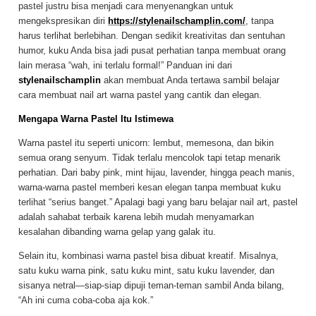
pastel justru bisa menjadi cara menyenangkan untuk
mengekspresikan diri
https://stylenailschamplin.com/
, tanpa
harus terlihat berlebihan. Dengan sedikit kreativitas dan sentuhan
humor, kuku Anda bisa jadi pusat perhatian tanpa membuat orang
lain merasa “wah, ini terlalu formal!” Panduan ini dari
stylenailschamplin
akan membuat Anda tertawa sambil belajar
cara membuat nail art warna pastel yang cantik dan elegan.
Mengapa Warna Pastel Itu Istimewa
Warna pastel itu seperti unicorn: lembut, memesona, dan bikin
semua orang senyum. Tidak terlalu mencolok tapi tetap menarik
perhatian. Dari baby pink, mint hijau, lavender, hingga peach manis,
warna-warna pastel memberi kesan elegan tanpa membuat kuku
terlihat “serius banget.” Apalagi bagi yang baru belajar nail art, pastel
adalah sahabat terbaik karena lebih mudah menyamarkan
kesalahan dibanding warna gelap yang galak itu.
Selain itu, kombinasi warna pastel bisa dibuat kreatif. Misalnya,
satu kuku warna pink, satu kuku mint, satu kuku lavender, dan
sisanya netral—siap-siap dipuji teman-teman sambil Anda bilang,
“Ah ini cuma coba-coba aja kok.”