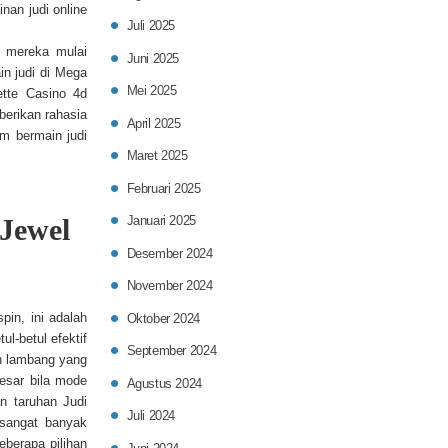
nan judi online
Juli 2025
t mereka mulai
Juni 2025
n judi di Mega
Mei 2025
tte Casino 4d
berikan rahasia
April 2025
m bermain judi
Maret 2025
Februari 2025
 Jewel
Januari 2025
Desember 2024
November 2024
pin, ini adalah
Oktober 2024
ul-betul efektif
September 2024
n lambang yang
esar bila mode
Agustus 2024
n taruhan Judi
Juli 2024
 sangat banyak
berapa pilihan