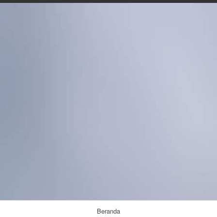
Skip
Skip
Skip
Skip
Skip
Skip
Skip
to
to
to
to
to
to
to
content
RECENT-
BLOCK-
BLOCK-
ARCHIVES-
CATEGORIES-
META-
POSTS-
2
3
2
2
2
3
Beranda