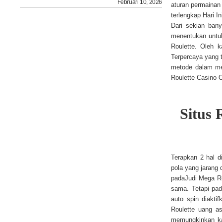
Februari 10, 2026
aturan permainan
terlengkap Hari In
Dari sekian ban
menentukan untuk
Roulette. Oleh 
Terpercaya yang t
metode dalam mem
Roulette Casino 
Situs 
Terapkan 2 hal di
pola yang jarang 
padaJudi Mega Ro
sama. Tetapi pa
auto spin diakti
Roulette uang as
memungkinkan kam