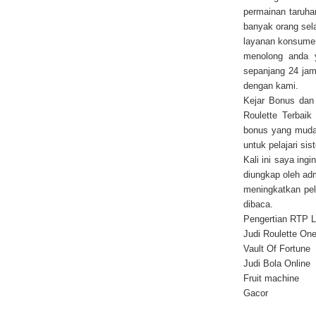
permainan taruha
banyak orang sel
layanan konsumen 
menolong anda y
sepanjang 24 jam
dengan kami.
Kejar Bonus dan 
Roulette Terbai
bonus yang mudah
untuk pelajari sis
Kali ini saya ing
diungkap oleh adm
meningkatkan pel
dibaca.
Pengertian RTP L
Judi Roulette O
Vault Of Fortune
Judi Bola Online
Fruit machine
Gacor