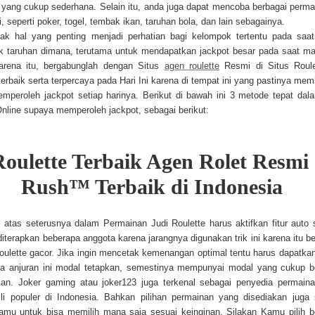
 yang cukup sederhana. Selain itu, anda juga dapat mencoba berbagai permai
i, seperti poker, togel, tembak ikan, taruhan bola, dan lain sebagainya.
yak hal yang penting menjadi perhatian bagi kelompok tertentu pada saa
 taruhan dimana, terutama untuk mendapatkan jackpot besar pada saat mai
karena itu, bergabunglah dengan Situs
agen roulette
Resmi di Situs Roule
erbaik serta terpercaya pada Hari Ini karena di tempat ini yang pastinya mem
peroleh jackpot setiap harinya. Berikut di bawah ini 3 metode tepat dala
Online supaya memperoleh jackpot, sebagai berikut:
Roulette Terbaik Agen Rolet Resmi
Rush™ Terbaik di Indonesia
 atas seterusnya dalam Permainan Judi Roulette harus aktifkan fitur auto s
diterapkan beberapa anggota karena jarangnya digunakan trik ini karena itu bet
ulette gacor. Jika ingin mencetak kemenangan optimal tentu harus dapatka
da anjuran ini modal tetapkan, semestinya mempunyai modal yang cukup b
fkan. Joker gaming atau joker123 juga terkenal sebagai penyedia permaina
li populer di Indonesia. Bahkan pilihan permainan yang disediakan juga
u untuk bisa memilih mana saja sesuai keinginan. Silakan Kamu pilih be