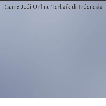
Game Judi Online Terbaik di Indonesia
Primary