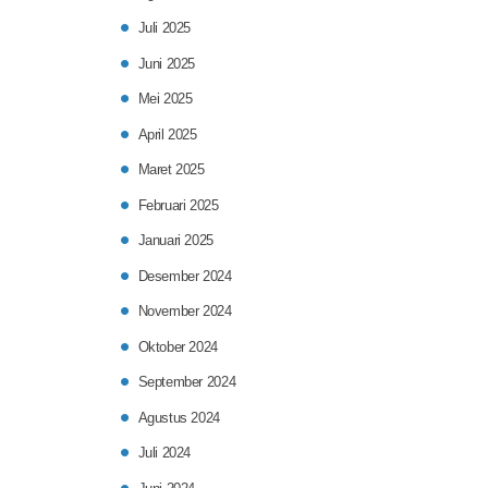
Juli 2025
Juni 2025
Mei 2025
April 2025
Maret 2025
Februari 2025
Januari 2025
Desember 2024
November 2024
Oktober 2024
September 2024
Agustus 2024
Juli 2024