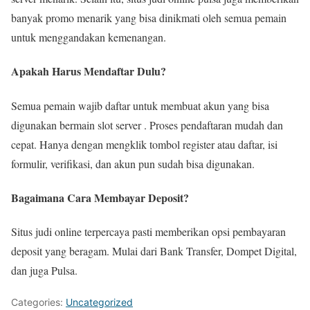
banyak promo menarik yang bisa dinikmati oleh semua pemain
untuk menggandakan kemenangan.
Apakah Harus Mendaftar Dulu?
Semua pemain wajib daftar untuk membuat akun yang bisa
digunakan bermain slot server . Proses pendaftaran mudah dan
cepat. Hanya dengan mengklik tombol register atau daftar, isi
formulir, verifikasi, dan akun pun sudah bisa digunakan.
Bagaimana Cara Membayar Deposit?
Situs judi online terpercaya pasti memberikan opsi pembayaran
deposit yang beragam. Mulai dari Bank Transfer, Dompet Digital,
dan juga Pulsa.
Categories:
Uncategorized