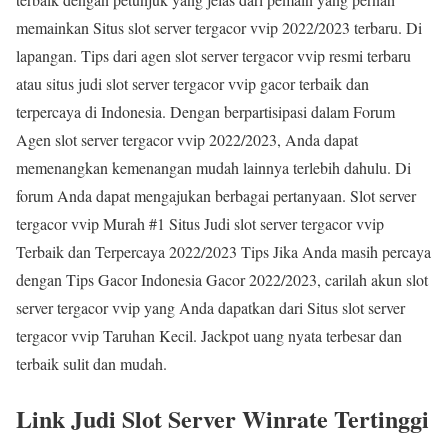
memainkan Situs slot server tergacor vvip 2022/2023 terbaru. Di
lapangan. Tips dari agen slot server tergacor vvip resmi terbaru
atau situs judi slot server tergacor vvip gacor terbaik dan
terpercaya di Indonesia. Dengan berpartisipasi dalam Forum
Agen slot server tergacor vvip 2022/2023, Anda dapat
memenangkan kemenangan mudah lainnya terlebih dahulu. Di
forum Anda dapat mengajukan berbagai pertanyaan. Slot server
tergacor vvip Murah #1 Situs Judi slot server tergacor vvip
Terbaik dan Terpercaya 2022/2023 Tips Jika Anda masih percaya
dengan Tips Gacor Indonesia Gacor 2022/2023, carilah akun slot
server tergacor vvip yang Anda dapatkan dari Situs slot server
tergacor vvip Taruhan Kecil. Jackpot uang nyata terbesar dan
terbaik sulit dan mudah.
Link Judi Slot Server Winrate Tertinggi