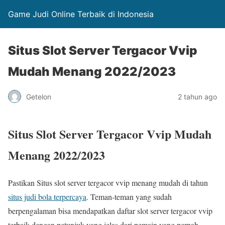
Game Judi Online Terbaik di Indonesia
Situs Slot Server Tergacor Vvip
Mudah Menang 2022/2023
Getelon
2 tahun ago
Situs Slot Server Tergacor Vvip Mudah
Menang 2022/2023
Pastikan Situs slot server tergacor vvip menang mudah di tahun
situs judi bola terpercaya
. Teman-teman yang sudah
berpengalaman bisa mendapatkan daftar slot server tergacor vvip
terbaik dengan petunjuk yang jelas dari pemain yang pernah