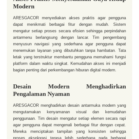
Modern
ARESGACOR menyediakan akses praktis agar pengguna
dapat menikmati berbagai fitur dengan mudah. Sistem
mengatur setiap proses secara efisien sehingga perpindahan
antarmenu berlangsung dengan lancar. Tim pengembang
menyusun navigasi yang sederhana agar pengguna dapat
menemukan layanan yang dibutuhkan tanpa hambatan. Tata
letak yang terstruktur membantu pengguna memahami fungsi
platform dalam waktu singkat. Kemudahan akses ini menjadi
bagian penting dari perkembangan hiburan digital modern.
Desain Modern Menghadirkan
Pengalaman Nyaman
ARESGACOR menghadirkan desain antarmuka modern yang
mengutamakan kenyamanan visual dan kemudahan
penggunaan. Tim desain mengatur setiap elemen secara rapi
agar pengguna dapat mengenali berbagai fitur dengan cepat.
Mereka menciptakan tampilan yang konsisten sehingga
proses eksplorasi terasa lebih sederhana pada berbagai