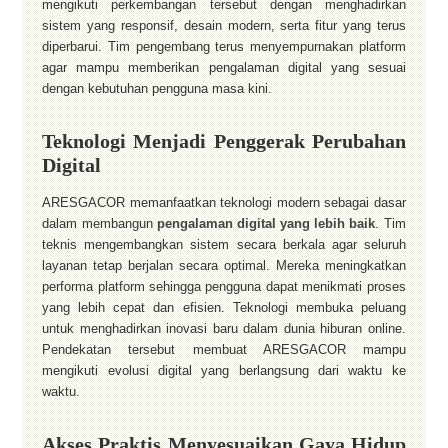
mengikuti perkembangan tersebut dengan menghadirkan
sistem yang responsif, desain modern, serta fitur yang terus
diperbarui. Tim pengembang terus menyempurnakan platform
agar mampu memberikan pengalaman digital yang sesuai
dengan kebutuhan pengguna masa kini.
Teknologi Menjadi Penggerak Perubahan
Digital
ARESGACOR memanfaatkan teknologi modern sebagai dasar
dalam membangun
pengalaman digital yang lebih baik
. Tim
teknis mengembangkan sistem secara berkala agar seluruh
layanan tetap berjalan secara optimal. Mereka meningkatkan
performa platform sehingga pengguna dapat menikmati proses
yang lebih cepat dan efisien. Teknologi membuka peluang
untuk menghadirkan inovasi baru dalam dunia hiburan online.
Pendekatan tersebut membuat ARESGACOR mampu
mengikuti evolusi digital yang berlangsung dari waktu ke
waktu.
Akses Praktis Menyesuaikan Gaya Hidup