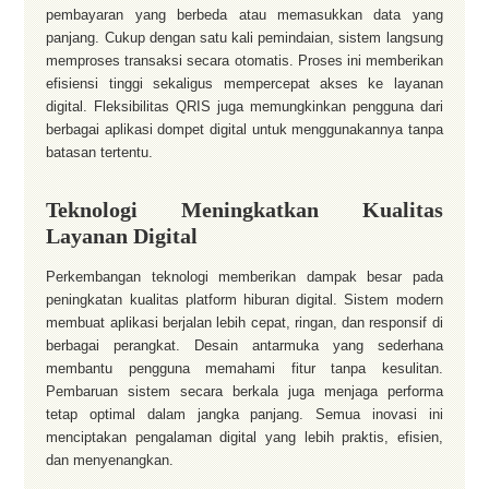
pembayaran yang berbeda atau memasukkan data yang
panjang. Cukup dengan satu kali pemindaian, sistem langsung
memproses transaksi secara otomatis. Proses ini memberikan
efisiensi tinggi sekaligus mempercepat akses ke layanan
digital. Fleksibilitas QRIS juga memungkinkan pengguna dari
berbagai aplikasi dompet digital untuk menggunakannya tanpa
batasan tertentu.
Teknologi Meningkatkan Kualitas
Layanan Digital
Perkembangan teknologi memberikan dampak besar pada
peningkatan kualitas platform hiburan digital. Sistem modern
membuat aplikasi berjalan lebih cepat, ringan, dan responsif di
berbagai perangkat. Desain antarmuka yang sederhana
membantu pengguna memahami fitur tanpa kesulitan.
Pembaruan sistem secara berkala juga menjaga performa
tetap optimal dalam jangka panjang. Semua inovasi ini
menciptakan pengalaman digital yang lebih praktis, efisien,
dan menyenangkan.