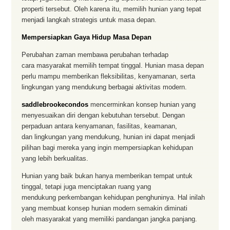
properti tersebut. Oleh karena itu, memilih hunian yang tepat
menjadi langkah strategis untuk masa depan.
Mempersiapkan Gaya Hidup Masa Depan
Perubahan zaman membawa perubahan terhadap
cara masyarakat memilih tempat tinggal. Hunian masa depan
perlu mampu memberikan fleksibilitas, kenyamanan, serta
lingkungan yang mendukung berbagai aktivitas modern.
saddlebrookecondos
mencerminkan konsep hunian yang
menyesuaikan diri dengan kebutuhan tersebut. Dengan
perpaduan antara kenyamanan, fasilitas, keamanan,
dan lingkungan yang mendukung, hunian ini dapat menjadi
pilihan bagi mereka yang ingin mempersiapkan kehidupan
yang lebih berkualitas.
Hunian yang baik bukan hanya memberikan tempat untuk
tinggal, tetapi juga menciptakan ruang yang
mendukung perkembangan kehidupan penghuninya. Hal inilah
yang membuat konsep hunian modern semakin diminati
oleh masyarakat yang memiliki pandangan jangka panjang.