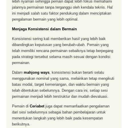
lebih nyaman sehingga pemain dapat lebih fokus memahami
jalannya permainan tanpa terganggu oleh kendala teknis. Hal
ini menjadi salah satu faktor pendukung dalam menciptakan
pengalaman bermain yang lebih optimal.
Menjaga Konsistensi dalam Bermain
Konsistensi sering kali memberikan hasil yang lebih baik
dibandingkan keputusan yang berubah-ubah. Pemain yang
telah memiliki rencana permainan sebaiknya tetap berpegang
pada strategi tersebut selama masih sesuai dengan kondisi
permainan.
Dalam
mahjong ways
, konsistensi bukan berarti selalu
menggunakan nominal yang sama, melainkan tetap mengikuti
batas modal, target kemenangan, dan waktu bermain yang
telah ditentukan sebelumnya. Dengan cara ini, setiap sesi
permainan menjadi lebih terstruktur dan mudah dievaluasi.
Pemain di
Ceriabet
juga dapat memanfaatkan pengalaman
dari sesi sebelumnya sebagai bahan pembelajaran untuk
menentukan langkah yang lebih baik pada kesempatan
berikutnya.