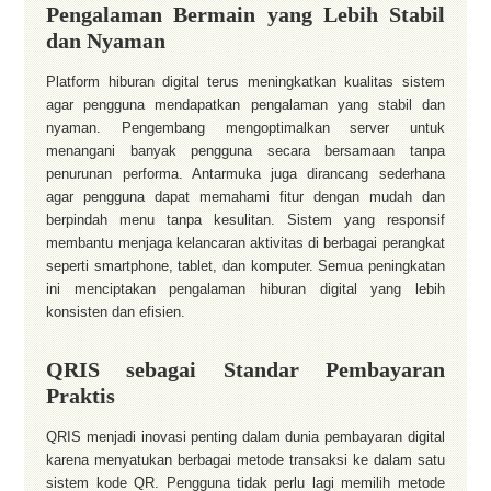
Pengalaman Bermain yang Lebih Stabil
dan Nyaman
Platform hiburan digital terus meningkatkan kualitas sistem
agar pengguna mendapatkan pengalaman yang stabil dan
nyaman. Pengembang mengoptimalkan server untuk
menangani banyak pengguna secara bersamaan tanpa
penurunan performa. Antarmuka juga dirancang sederhana
agar pengguna dapat memahami fitur dengan mudah dan
berpindah menu tanpa kesulitan. Sistem yang responsif
membantu menjaga kelancaran aktivitas di berbagai perangkat
seperti smartphone, tablet, dan komputer. Semua peningkatan
ini menciptakan pengalaman hiburan digital yang lebih
konsisten dan efisien.
QRIS sebagai Standar Pembayaran
Praktis
QRIS menjadi inovasi penting dalam dunia pembayaran digital
karena menyatukan berbagai metode transaksi ke dalam satu
sistem kode QR. Pengguna tidak perlu lagi memilih metode