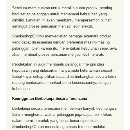
Sebelum memutuskan untuk memilih suatu produk, penting
bagi setiap pelanggan untuk memahami kebutuhan yang
dimiliki. Langkah ini akan membantu mempersempit pilihan
sehingga proses pencarian menjadi lebih efektif.
SmokeshopClinton menyediakan berbagai alternatif produk
yang dapat disesuaikan dengan preferensi masing-masing
pelanggan. Oleh karena itu, menentukan kebutuhan sejak awal
akan membuat proses pencarian menjadi lebih terarah.
Pendekatan ini juga membantu pelanggan menghindari
keputusan yang didasarkan hanya pada ketertarikan sesaat.
Sebaliknya, setiap pilihan dapat dipertimbangkan secara lebih
matang berdasarkan manfaat serta kesesuaiannya dengan
kebutuhan.
Keunggulan Berbelanja Secara Terencana
Berbelanja secara terencana memberikan banyak keuntungan.
Selain menghemat waktu, pelanggan juga dapat lebih fokus
dalam memilih produk yang benar-benar diperlukan.
SmokeshopClinton mendukung proses tersebut melalui