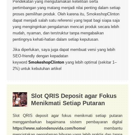
Pendekatan yang mengutamakan ketelitian serta
pertimbangan yang matang menjadi nilai penting dalam setiap
proses pemilihan produk. Oleh karena itu, SmokeshopClinton
dapat menjadi salah satu referensi yang tepat bagi siapa saja
yang menginginkan pengalaman mencari produk secara lebih
mudah, nyaman, dan terstruktur tanpa mengabaikan
pentingnya kehati-hatian dalam setiap keputusan.
Jika diperlukan, saya juga dapat membuat versi yang lebih
SEO-friendly dengan kepadatan
keyword
SmokeshopClinton
yang lebih optimal (sekitar 1–
2%) untuk kebutuhan artikel
Slot QRIS Deposit agar Fokus
Menikmati Setiap Putaran
Slot QRIS deposit agar fokus menikmati setiap putaran
menggambarkan bagaimana sistem pembayaran digital
https://www.salondenuvida.com/home/
membantu
menciptakan pengalaman hiburan yang lebih praktis dan tanpa