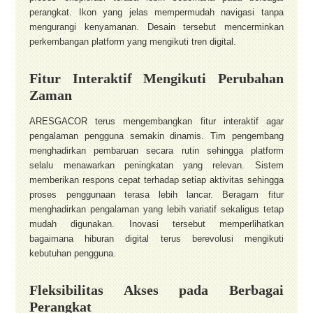
perangkat. Ikon yang jelas mempermudah navigasi tanpa
mengurangi kenyamanan. Desain tersebut mencerminkan
perkembangan platform yang mengikuti tren digital.
Fitur Interaktif Mengikuti Perubahan
Zaman
ARESGACOR terus mengembangkan fitur interaktif agar
pengalaman pengguna semakin dinamis. Tim pengembang
menghadirkan pembaruan secara rutin sehingga platform
selalu menawarkan peningkatan yang relevan. Sistem
memberikan respons cepat terhadap setiap aktivitas sehingga
proses penggunaan terasa lebih lancar. Beragam fitur
menghadirkan pengalaman yang lebih variatif sekaligus tetap
mudah digunakan. Inovasi tersebut memperlihatkan
bagaimana hiburan digital terus berevolusi mengikuti
kebutuhan pengguna.
Fleksibilitas Akses pada Berbagai
Perangkat