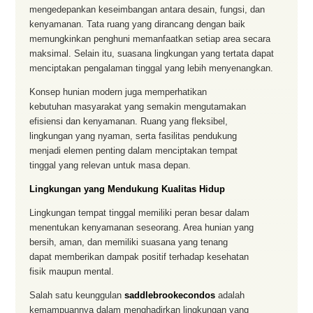
mengedepankan keseimbangan antara desain, fungsi, dan
kenyamanan. Tata ruang yang dirancang dengan baik
memungkinkan penghuni memanfaatkan setiap area secara
maksimal. Selain itu, suasana lingkungan yang tertata dapat
menciptakan pengalaman tinggal yang lebih menyenangkan.
Konsep hunian modern juga memperhatikan
kebutuhan masyarakat yang semakin mengutamakan
efisiensi dan kenyamanan. Ruang yang fleksibel,
lingkungan yang nyaman, serta fasilitas pendukung
menjadi elemen penting dalam menciptakan tempat
tinggal yang relevan untuk masa depan.
Lingkungan yang Mendukung Kualitas Hidup
Lingkungan tempat tinggal memiliki peran besar dalam
menentukan kenyamanan seseorang. Area hunian yang
bersih, aman, dan memiliki suasana yang tenang
dapat memberikan dampak positif terhadap kesehatan
fisik maupun mental.
Salah satu keunggulan
saddlebrookecondos
adalah
kemampuannya dalam menghadirkan lingkungan yang