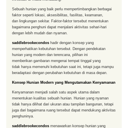
Sebuah hunian yang baik perlu mempertimbangkan berbagai
faktor seperti lokasi, aksesibilitas, fasilitas, keamanan,
dan lingkungan sekitar. Faktor-faktor tersebut menentukan
bagaimana penghuni dapat menjalani aktivitas sehari-hari
dengan lebih mudah dan nyaman.
saddlebrookecondos
hadir dengan konsep yang
memperhatikan kebutuhan tersebut. Dengan pendekatan
hunian yang modern dan terencana, pilihan ini
memberikan gambaran mengenai tempat tinggal yang
tidak hanya memenuhi kebutuhan saat ini, tetapi juga mampu
beradaptasi dengan perubahan kebutuhan di masa depan.
Konsep Hunian Modern yang Mengutamakan Kenyamanan
Kenyamanan menjadi salah satu aspek utama dalam
menentukan kualitas sebuah hunian. Hunian yang nyaman
tidak hanya dilihat dari ukuran atau tampilan bangunan, tetapi
juga dari bagaimana ruang tersebut dapat mendukung aktivitas
penghuninya.
saddlebrookecondos
menawarkan konsep hunian yang