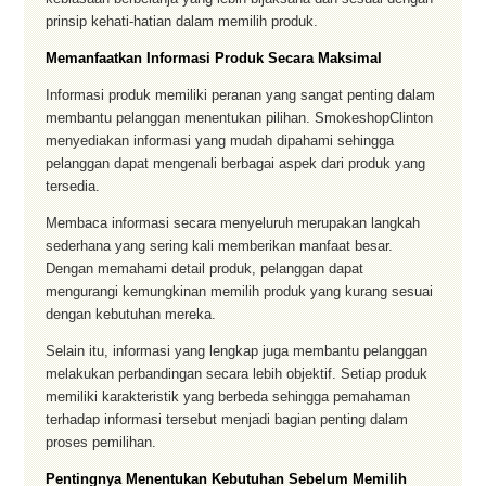
prinsip kehati-hatian dalam memilih produk.
Memanfaatkan Informasi Produk Secara Maksimal
Informasi produk memiliki peranan yang sangat penting dalam
membantu pelanggan menentukan pilihan. SmokeshopClinton
menyediakan informasi yang mudah dipahami sehingga
pelanggan dapat mengenali berbagai aspek dari produk yang
tersedia.
Membaca informasi secara menyeluruh merupakan langkah
sederhana yang sering kali memberikan manfaat besar.
Dengan memahami detail produk, pelanggan dapat
mengurangi kemungkinan memilih produk yang kurang sesuai
dengan kebutuhan mereka.
Selain itu, informasi yang lengkap juga membantu pelanggan
melakukan perbandingan secara lebih objektif. Setiap produk
memiliki karakteristik yang berbeda sehingga pemahaman
terhadap informasi tersebut menjadi bagian penting dalam
proses pemilihan.
Pentingnya Menentukan Kebutuhan Sebelum Memilih