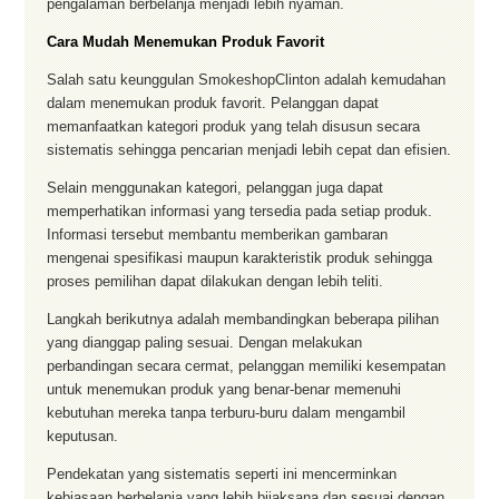
pengalaman berbelanja menjadi lebih nyaman.
Cara Mudah Menemukan Produk Favorit
Salah satu keunggulan SmokeshopClinton adalah kemudahan
dalam menemukan produk favorit. Pelanggan dapat
memanfaatkan kategori produk yang telah disusun secara
sistematis sehingga pencarian menjadi lebih cepat dan efisien.
Selain menggunakan kategori, pelanggan juga dapat
memperhatikan informasi yang tersedia pada setiap produk.
Informasi tersebut membantu memberikan gambaran
mengenai spesifikasi maupun karakteristik produk sehingga
proses pemilihan dapat dilakukan dengan lebih teliti.
Langkah berikutnya adalah membandingkan beberapa pilihan
yang dianggap paling sesuai. Dengan melakukan
perbandingan secara cermat, pelanggan memiliki kesempatan
untuk menemukan produk yang benar-benar memenuhi
kebutuhan mereka tanpa terburu-buru dalam mengambil
keputusan.
Pendekatan yang sistematis seperti ini mencerminkan
kebiasaan berbelanja yang lebih bijaksana dan sesuai dengan