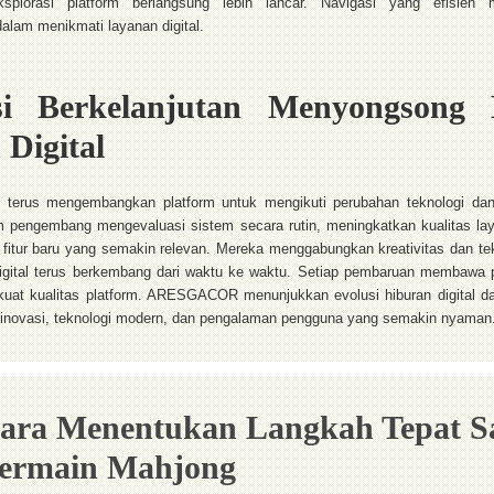
plorasi platform berlangsung lebih lancar. Navigasi yang efisien 
lam menikmati layanan digital.
si Berkelanjutan Menyongsong
Digital
rus mengembangkan platform untuk mengikuti perubahan teknologi dan
 pengembang mengevaluasi sistem secara rutin, meningkatkan kualitas lay
fitur baru yang semakin relevan. Mereka menggabungkan kreativitas dan tek
igital terus berkembang dari waktu ke waktu. Setiap pembaruan membawa 
at kualitas platform. ARESGACOR menunjukkan evolusi hiburan digital da
 inovasi, teknologi modern, dan pengalaman pengguna yang semakin nyaman
ara Menentukan Langkah Tepat S
ermain Mahjong