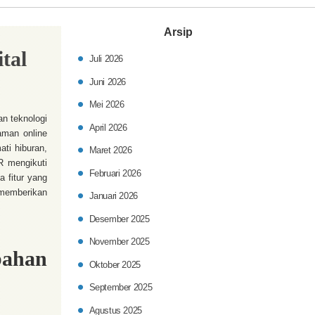
Arsip
tal
Juli 2026
Juni 2026
Mei 2026
n teknologi
April 2026
aman online
ti hiburan,
Maret 2026
R mengikuti
Februari 2026
 fitur yang
memberikan
Januari 2026
Desember 2025
November 2025
bahan
Oktober 2025
September 2025
Agustus 2025