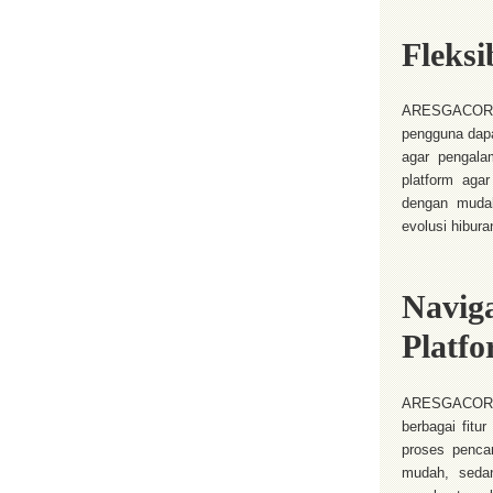
Fleksi
ARESGACOR m
pengguna dapa
agar pengala
platform agar
dengan mudah
evolusi hibura
Navig
Platf
ARESGACOR me
berbagai fit
proses penca
mudah, sedan