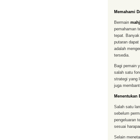
Memahami Da
Bermain
mahj
pemahaman t
tepat. Banyak
putaran dapat
adalah mengena
tersedia.
Bagi pemain 
salah satu fo
strategi yang
juga membantu
Menentukan B
Salah satu la
sebelum perm
pengeluaran t
sesuai harapa
Selain meneta