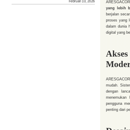
Februari 10, 2026
ARESGACOR m
yang lebih b
berjalan seca
proses yang l
dalam dunia 
digital yang b
Akses
Mode
ARESGACOR me
mudah. Sistem
dengan lanc
menemukan l
pengguna mem
penting dari 